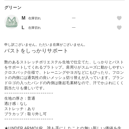
グリーン
M
—
在庫切れ
L
—
在庫切れ
申し訳ございません。ただいま在庫がございません。
バストをしっかりサポート
艶のあるストレッチポリエステル生地で仕立てた、しっかりとバスト
をサポートしてくれるブラトップ。肩周りがスムーズに動かしやすい
クロスバック仕様で、トレーニングやヨガなどにもぴったり。フロン
トの内側には通気性の良いメッシュ切り替えが入っています。ブラン
ドロゴの入ったバンドの内側は微起毛素材なので、汗でかぶれにくく
肌当たりも優しいです。
ｰｰｰｰｰｰｰｰｰｰｰｰｰｰｰｰｰｰｰｰｰｰｰ
生地の厚さ：普通
透け感：なし
ストレッチ：あり
ブラカップ：取り外し可
ｰｰｰｰｰｰｰｰｰｰｰｰｰｰｰｰｰｰｰｰｰｰｰ
★UNDER ARMOUR…誰も手にしたことの無い新しい価値を生