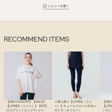
レビューを書く
RECOMMEND ITEMS
【2BUY10%OFF】【SALE】
≪再入荷≫【LITHEE（リジ
【2BU
【LITHEE（リジー）】【FIT】
ー）】チュールスカート付きレ
【LI
ロゴプリントビッグTシャツ
ギンス（ネイビー）
トロン