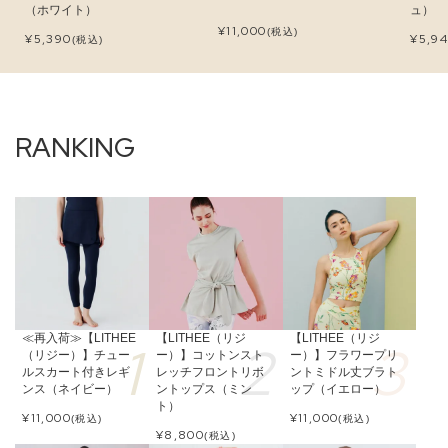
（ホワイト）
ュ）
¥
11,000
(税込)
¥
5,390
¥
5,9
(税込)
≪再入荷≫【LITHEE
【LITHEE（リジ
【LITHEE（リジ
（リジー）】チュー
ー）】コットンスト
ー）】フラワープリ
ルスカート付きレギ
レッチフロントリボ
ントミドル丈ブラト
ンス（ネイビー）
ントップス（ミン
ップ（イエロー）
ト）
¥
11,000
¥
11,000
(税込)
(税込)
¥
8,800
(税込)