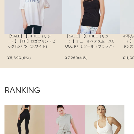
【SALE】【LITHEE（リジ
【SALE】【LITHEE（リジ
≪再入
ー）】【FIT】ロゴプリントビ
ー）】チュールベアスムースC
ー）】
ッグTシャツ（ホワイト）
OOLキャミソール（ブラック）
ギンス
¥
5,390
¥
7,260
¥
11,0
(税込)
(税込)