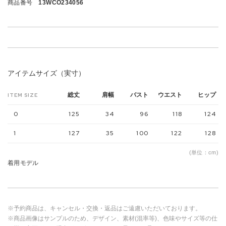
商品番号
13WCO234056
アイテムサイズ（実寸）
総丈
肩幅
バスト
ウエスト
ヒップ
ITEM SIZE
0
125
34
96
118
124
1
127
35
100
122
128
(単位：cm)
着用モデル
※予約商品は、キャンセル・交換・返品はご遠慮いただいております。
※商品画像はサンプルのため、デザイン、素材(混率等)、色味やサイズ等の仕