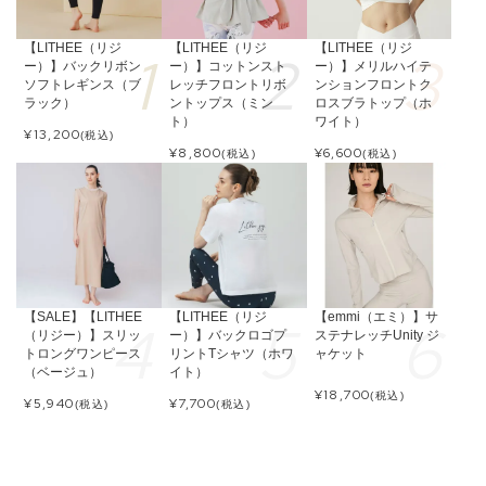
【LITHEE（リジ
【LITHEE（リジ
【LITHEE（リジ
ー）】バックリボン
ー）】コットンスト
ー）】メリルハイテ
ソフトレギンス（ブ
レッチフロントリボ
ンションフロントク
ラック）
ントップス（ミン
ロスブラトップ（ホ
ト）
ワイト）
¥
13,200
(税込)
¥
8,800
¥
6,600
(税込)
(税込)
【SALE】【LITHEE
【LITHEE（リジ
【emmi（エミ）】サ
（リジー）】スリッ
ー）】バックロゴプ
ステナレッチUnity ジ
トロングワンピース
リントTシャツ（ホワ
ャケット
（ベージュ）
イト）
¥
18,700
(税込)
¥
5,940
¥
7,700
(税込)
(税込)