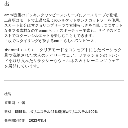
出
emmi定番のドッキングワンピースシリーズにノースリーブが登場。
上身頃はモードで上品な見えのシルケットポンチカットソーを使用。
スカート部分はマジョリカプリーツで女性らしさを再現しつつマット
なタフタ素材なのでemmiらしくスポーティー要素も。サイドのドロ
ストでコクーンシルエットを楽しむこともできます。
１枚でスタイリングが決まるemmiらしいワンピース。
★emmi（エミ）…クリアモードをコンセプトにしたベーシック
且つ洗練された大人のデイリーウェア、ファッションのトレン
ドを取り入れたリラクシーなウェルネス＆トレーニングウェア
を展開しています。
機能
原産国
中国
素材
綿55%、ポリエステル45%/別布:ポリエステル100%
発売開始時期
2023年8月