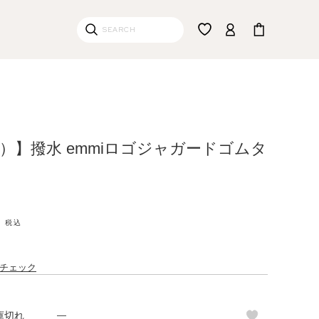
ミ）】撥水 emmiロゴジャガードゴムタ
税込
チェック
庫切れ
—