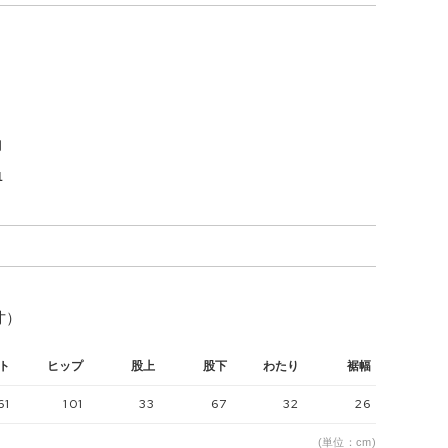
％
月
1
寸）
ト
ヒップ
股上
股下
わたり
裾幅
61
101
33
67
32
26
(単位：cm)