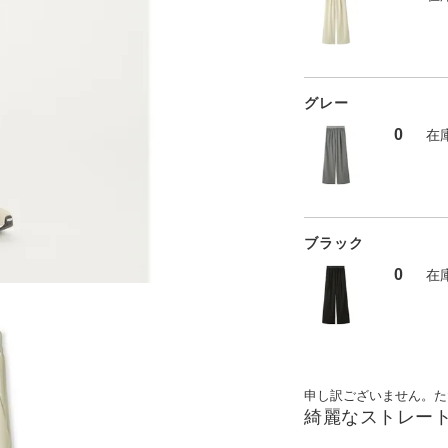
グレー
0
在
ブラック
0
在
申し訳ございません。た
綺麗なストレー