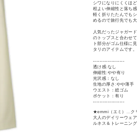
シワになりにくくほ
程よい伸縮性と落ち
軽く折りたたんでも
めるので旅行先でも
人気だったジャガー
のトップスと合わせ
ト部分がゴム仕様に
タリのアイテムです
-------------------
透け感:なし
伸縮性:やや有り
光沢感：なし
生地の厚さ:やや薄手
ウエスト：総ゴム
ポケット：有り
-------------------
★emmi（エミ）…
大人のデイリーウェ
ルネス＆トレーニン