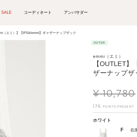
SALE
コーディネート
アンバサダー
mmi（エミ）】【IPSA/emmi】ギャザーナップザック
OUTER
emmi（エミ）
【OUTLET】
ザーナップザ
¥
10,780
176
ホワイト
F
在