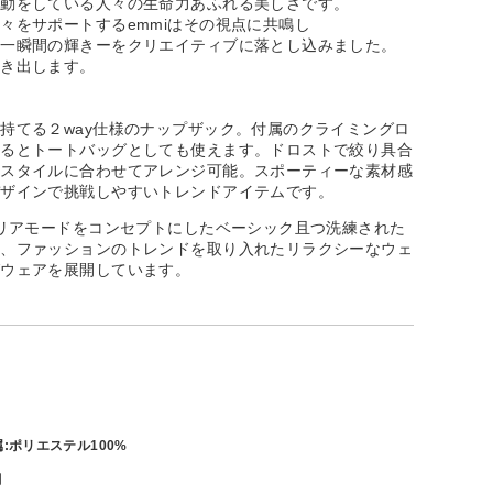
運動をしている人々の生命力あふれる美しさです。
々をサポートするemmiはその視点に共鳴し
さ一瞬間の輝きーをクリエイティブに落とし込みました。
引き出します。
持てる２way仕様のナップザック。付属のクライミングロ
えるとトートバッグとしても使えます。ドロストで絞り具合
、スタイルに合わせてアレンジ可能。スポーティーな素材感
デザインで挑戦しやすいトレンドアイテムです。
クリアモードをコンセプトにしたベーシック且つ洗練された
ア、ファッションのトレンドを取り入れたリラクシーなウェ
グウェアを展開しています。
属:ポリエステル100%
月