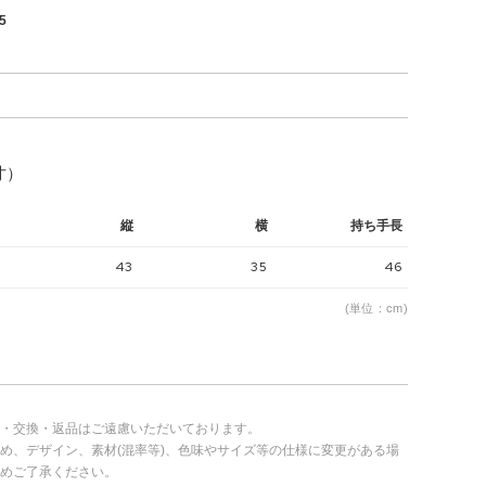
5
寸）
縦
横
持ち手長
43
35
46
(単位：cm)
・交換・返品はご遠慮いただいております。
め、デザイン、素材(混率等)、色味やサイズ等の仕様に変更がある場
めご了承ください。