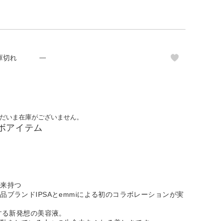
庫切れ
—
だいま在庫がございません。
コラボアイテム
本来持つ
品ブランドIPSAとemmiによる初のコラボレーションが実
生する新発想の美容液。