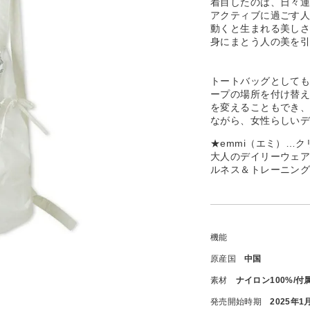
着目したのは、日々
アクティブに過ごす人
動くと生まれる美し
身にまとう人の美を
トートバッグとしても
ープの場所を付け替
を変えることもでき
ながら、女性らしい
★emmi（エミ）…
大人のデイリーウェ
ルネス＆トレーニン
機能
原産国
中国
素材
ナイロン100%/付
発売開始時期
2025年1