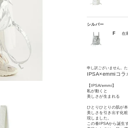
シルバー
F
在
申し訳ございません。た
IPSA×emmi
【IPSA/emmi】
私が動くと
美しさが生まれる
ひとりひとりの肌が
美しさを引き出す化粧
現しました。
この春IPSAから誕