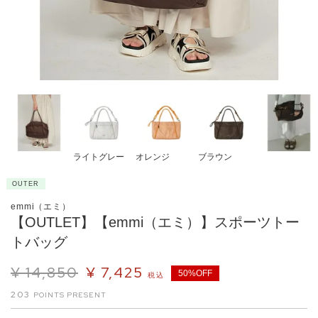
ライトグレー
オレンジ
ブラウン
OUTER
emmi（エミ）
【OUTLET】【emmi（エミ）】スポーツトー
トバッグ
¥
14,850
¥
7,425
50%OFF
税込
203