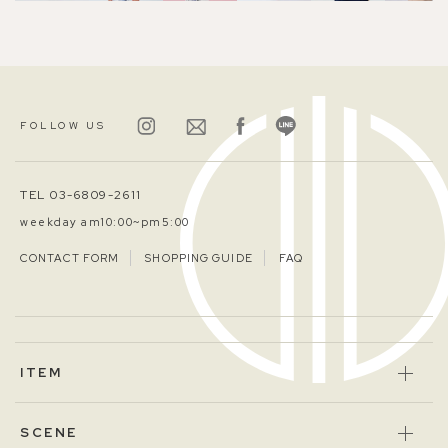
FOLLOW US
TEL 03-6809-2611
weekday am10:00~pm5:00
CONTACT FORM
SHOPPING GUIDE
FAQ
ITEM
SCENE