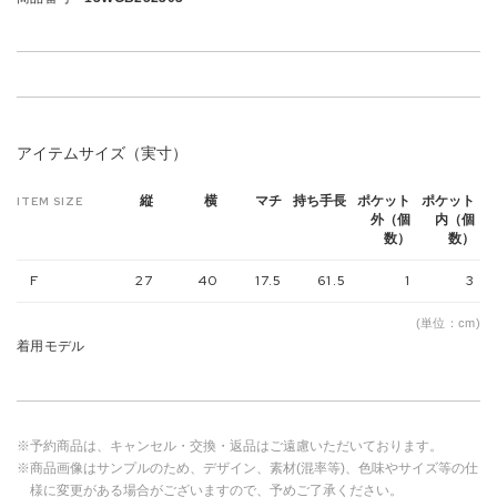
アイテムサイズ（実寸）
縦
横
マチ
持ち手長
ポケット
ポケット
ITEM SIZE
外（個
内（個
数）
数）
F
27
40
17.5
61.5
1
3
(単位：cm)
着用モデル
※予約商品は、キャンセル・交換・返品はご遠慮いただいております。
※商品画像はサンプルのため、デザイン、素材(混率等)、色味やサイズ等の仕
様に変更がある場合がございますので、予めご了承ください。