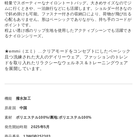
軽量でスポーティーなナイロントートバッグ。大きめサイズなのでジ
ムに行くときや、一泊旅行などにも活躍します。ショルダー付きなの
で斜め掛けも可能。ファスナー付きの収納口により、荷物が飛び出る
心配もありません。形はベーシックでありながら、持ち手のコードが
ポイントです。
程よい透け感のリップ生地を使用したアクティブシーンでも活躍でき
るナイロンシリーズ。
★emmi（エミ）…クリアモードをコンセプトにしたベーシック
且つ洗練された大人のデイリーウェア、ファッションのトレン
ドを取り入れたリラクシーなウェルネス＆トレーニングウェア
を展開しています。
機能
撥水加工
原産国
中国
素材
ポリエステル100%/裏地:ポリエステル100%
発売開始時期
2025年5月
商品番号
13WGB252303