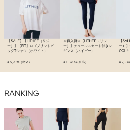
【SALE】【LITHEE（リジ
≪再入荷≫【LITHEE（リジ
【SAL
ー）】【FIT】ロゴプリントビ
ー）】チュールスカート付きレ
ー）】
ッグTシャツ（ホワイト）
ギンス（ネイビー）
OOL
¥
5,390
¥
11,000
¥
7,26
(税込)
(税込)