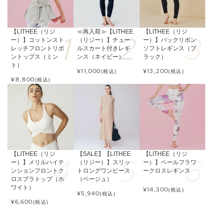
【LITHEE（リジ
≪再入荷≫【LITHEE
【LITHEE（リジ
ー）】コットンスト
（リジー）】チュー
ー）】バックリボン
レッチフロントリボ
ルスカート付きレギ
ソフトレギンス（ブ
ントップス（ミン
ンス（ネイビー）
ラック）
ト）
¥
11,000
¥
13,200
(税込)
(税込)
¥
8,800
(税込)
【LITHEE（リジ
【SALE】【LITHEE
【LITHEE（リジ
ー）】メリルハイテ
（リジー）】スリッ
ー）】ペールフラワ
ンションフロントク
トロングワンピース
ークロスレギンス
ロスブラトップ（ホ
（ベージュ）
ワイト）
¥
14,300
(税込)
¥
5,940
(税込)
¥
6,600
(税込)