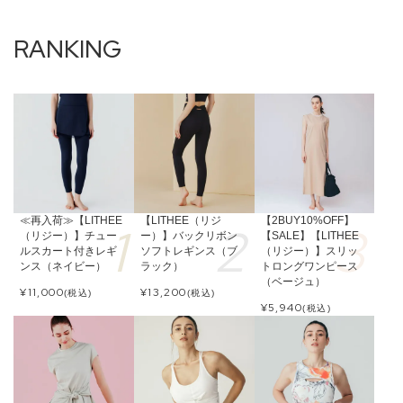
≪再入荷≫【LITHEE
【LITHEE（リジ
【2BUY10%OFF】
（リジー）】チュー
ー）】バックリボン
【SALE】【LITHEE
ルスカート付きレギ
ソフトレギンス（ブ
（リジー）】スリッ
ンス（ネイビー）
ラック）
トロングワンピース
（ベージュ）
¥
11,000
¥
13,200
(税込)
(税込)
¥
5,940
(税込)