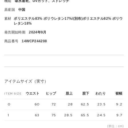
機能
吸水速乾、UVカット、ストレッチ
原産国
中国
素材
ポリエステル83% ポリウレタン17%/(別布)ポリエステル82% ポリウ
レタン18%
発売開始時期
2024年9月
商品番号
14WCP244208
アイテムサイズ（実寸）
ウエスト
ヒップ
股上
股下
わたり
裾幅
ITEM SIZE
0
60
72
28
62.5
23.5
9.2
1
63
75
28.5
65.5
24.5
9.7
(単位：cm)