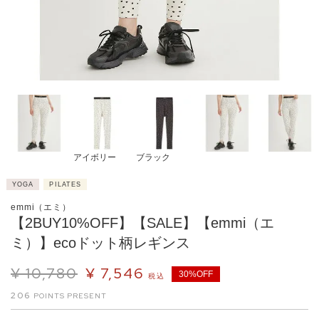
アイボリー
ブラック
YOGA
PILATES
emmi（エミ）
【2BUY10%OFF】【SALE】【emmi（エ
ミ）】ecoドット柄レギンス
¥
10,780
¥
7,546
30%OFF
税込
206