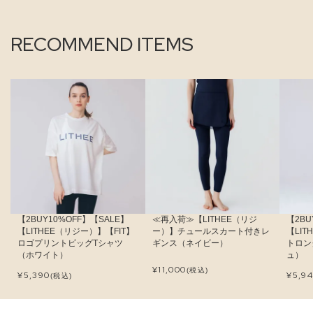
RECOMMEND ITEMS
【2BUY10%OFF】【SALE】
≪再入荷≫【LITHEE（リジ
【2BU
【LITHEE（リジー）】【FIT】
ー）】チュールスカート付きレ
【LI
ロゴプリントビッグTシャツ
ギンス（ネイビー）
トロン
（ホワイト）
ュ）
¥
11,000
(税込)
¥
5,390
¥
5,9
(税込)