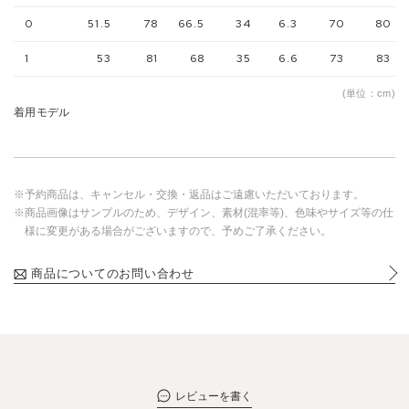
0
51.5
78
66.5
34
6.3
70
80
1
53
81
68
35
6.6
73
83
(単位：cm)
着用モデル
※予約商品は、キャンセル・交換・返品はご遠慮いただいております。
※商品画像はサンプルのため、デザイン、素材(混率等)、色味やサイズ等の仕
様に変更がある場合がございますので、予めご了承ください。
商品についてのお問い合わせ
レビューを書く