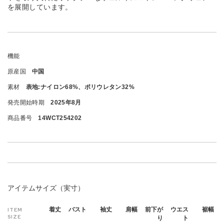
を展開しています。
機能
原産国
中国
素材
表地:ナイロン68%、ポリウレタン32%
発売開始時期
2025年8月
商品番号
14WCT254202
アイテムサイズ（実寸）
着丈
バスト
袖丈
肩幅
前下が
ウエス
裾幅
ITEM
SIZE
り
ト