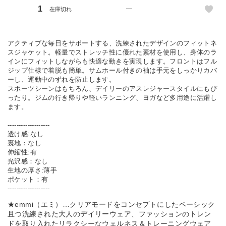
1
—
在庫切れ
アクティブな毎日をサポートする、洗練されたデザインのフィットネ
スジャケット。軽量でストレッチ性に優れた素材を使用し、身体のラ
インにフィットしながらも快適な動きを実現します。フロントはフル
ジップ仕様で着脱も簡単。サムホール付きの袖は手元をしっかりカバ
ーし、運動中のずれを防止します。
スポーツシーンはもちろん、デイリーのアスレジャースタイルにもぴ
ったり。ジムの行き帰りや軽いランニング、ヨガなど多用途に活躍し
ます。
-------------------
透け感:なし
裏地：なし
伸縮性:有
光沢感：なし
生地の厚さ:薄手
ポケット：有
-------------------
★emmi（エミ）…クリアモードをコンセプトにしたベーシック
且つ洗練された大人のデイリーウェア、ファッションのトレン
ドを取り入れたリラクシーなウェルネス＆トレーニングウェア