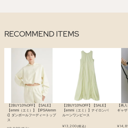
RECOMMEND ITEMS
【2BUY10%OFF】【SALE】
【2BUY10%OFF】【SALE】
【再入
【emmi（エミ）】【IPSA/emm
【emmi（エミ）】ナイロンバ
ギャザ
i】ダンボールフーディートップ
ルーンワンピース
ス
¥
13,200
¥
14,
(税込)