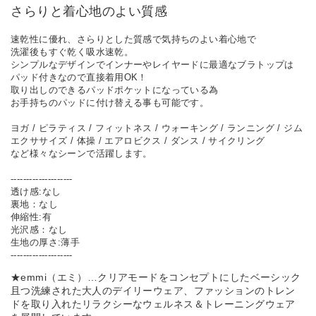
さらりと着心地のよい質感
速乾性に優れ、さらりとした質感で気持ちのよい着心地で
洗濯後もすぐ乾く吸水速乾。
シンプルなデザインでインナーやレイヤードに最適なブラトップは
パッド付きなので直接着用OK！
取り出しのできるパッドポケットになっている為
お手持ちのパッドに付け替える事も可能です。
ヨガ / ピラティス / フィットネス / ウォーキング / ランニング / ジム
エクササイズ / 体操 / エアロビクス / ダンス / サイクリング
など様々なシーンで活躍します。
--------------------
透け感:なし
裏地：なし
伸縮性:有
光沢感：なし
生地の厚さ:薄手
--------------------
★emmi（エミ）…クリアモードをコンセプトにしたベーシック
且つ洗練された大人のデイリーウェア、ファッションのトレン
ドを取り入れたリラクシーなウェルネス＆トレーニングウェア