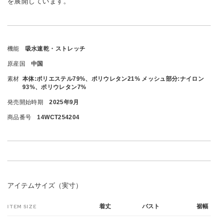
を展開しています。
機能
吸水速乾・ストレッチ
原産国
中国
素材
本体:ポリエステル79%、ポリウレタン21% メッシュ部分:ナイロン
93%、ポリウレタン7%
発売開始時期
2025年9月
商品番号
14WCT254204
アイテムサイズ（実寸）
着丈
バスト
裾幅
ITEM SIZE