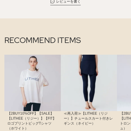
レビューを書く
RECOMMEND ITEMS
【2BUY10%OFF】【SALE】
≪再入荷≫【LITHEE（リジ
【2BU
【LITHEE（リジー）】【FIT】
ー）】チュールスカート付きレ
【LI
ロゴプリントビッグTシャツ
ギンス（ネイビー）
トロン
（ホワイト）
ュ）