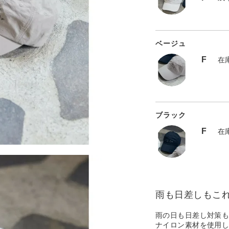
ベージュ
F
在
ブラック
F
在
雨も日差しもこ
雨の日も日差し対策
ナイロン素材を使用