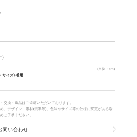
月
7
寸）
(単位：cm)
m・サイズF着用
・交換・返品はご遠慮いただいております。
め、デザイン、素材(混率等)、色味やサイズ等の仕様に変更がある場
めご了承ください。
お問い合わせ