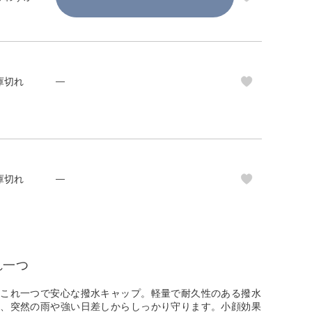
庫切れ
—
庫切れ
—
れ一つ
もこれ一つで安心な撥水キャップ。軽量で耐久性のある撥水
し、突然の雨や強い日差しからしっかり守ります。小顔効果