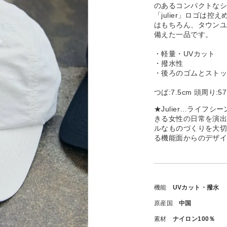
のあるコンパクトな
「julier」ロゴは
はもちろん、タウン
備えた一品です。
・軽量・UVカット
・撥水性
・後ろのゴムとスト
つば:7.5cm 頭周り:57
★Julier…ライ
きる女性の日常を演
ルなものづくりを大
る機能面からのデザ
機能
UVカット・撥水
原産国
中国
素材
ナイロン100％