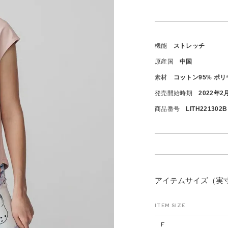
機能
ストレッチ
原産国
中国
素材
コットン95% ポ
発売開始時期
2022年2
商品番号
LITH221302B
アイテムサイズ（実
ITEM SIZE
F