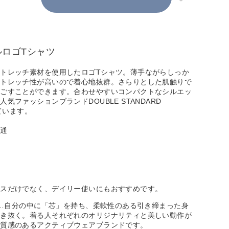
ルロゴTシャツ
トレッチ素材を使用したロゴTシャツ。薄手ながらしっか
ストレッチ性が高いので着心地抜群。さらりとした肌触りで
過ごすことができます。合わせやすいコンパクトなシルエッ
気ファッションブランドDOUBLE STANDARD
しています。
普通
ィスだけでなく、デイリー使いにもおすすめです。
ー）…自分の中に「芯」を持ち、柔軟性のある引き締まった身
生き抜く。着る人それぞれのオリジナリティと美しい動作が
上質感のあるアクティブウェアブランドです。