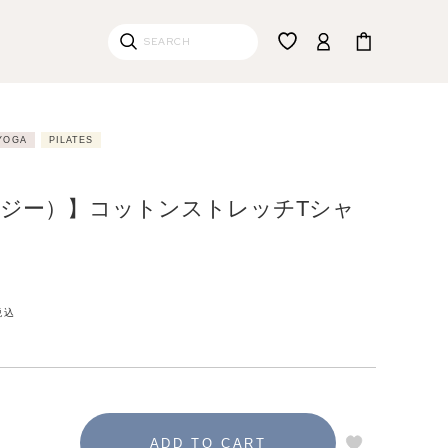
YOGA
PILATES
（リジー）】コットンストレッチTシャ
税込