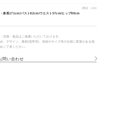
(単位：cm)
身長171cm/バスト82cm/ウエスト57cm/ヒップ89cm
・交換・返品はご遠慮いただいております。
め、デザイン、素材(混率等)、色味やサイズ等の仕様に変更がある場
めご了承ください。
お問い合わせ