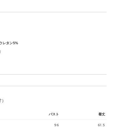
リウレタン5%
月
寸）
バスト
着丈
96
61.5