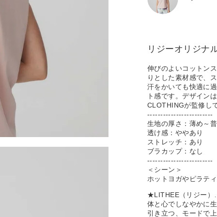
リジーオリジナ
伸びのよいコットンス
りとした素材感で、
汗をかいても快適に
ト感です。デザインは人
CLOTHINGが監修
-------------------------
生地の厚さ：薄め～
透け感：ややあり
ストレッチ：あり
ブラカップ：なし
-------------------------
＜シーン＞
ホットヨガやピラテ
★LITHEE（リジ
体と心でしなやかに
引き立つ、モードで