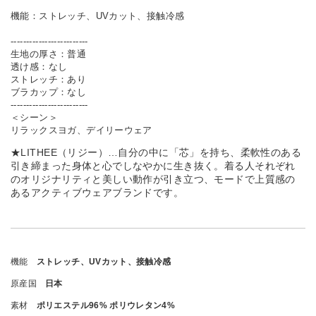
機能：ストレッチ、UVカット、接触冷感
-------------------------
生地の厚さ：普通
透け感：なし
ストレッチ：あり
ブラカップ：なし
-------------------------
＜シーン＞
リラックスヨガ、デイリーウェア
★LITHEE（リジー）…自分の中に「芯」を持ち、柔軟性のある
引き締まった身体と心でしなやかに生き抜く。着る人それぞれ
のオリジナリティと美しい動作が引き立つ、モードで上質感の
あるアクティブウェアブランドです。
機能
ストレッチ、UVカット、接触冷感
原産国
日本
素材
ポリエステル96% ポリウレタン4%