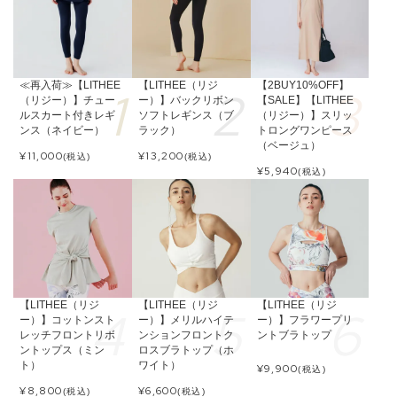
≪再入荷≫【LITHEE
【LITHEE（リジ
【2BUY10%OFF】
（リジー）】チュー
ー）】バックリボン
【SALE】【LITHEE
ルスカート付きレギ
ソフトレギンス（ブ
（リジー）】スリッ
ンス（ネイビー）
ラック）
トロングワンピース
（ベージュ）
¥
11,000
¥
13,200
(税込)
(税込)
¥
5,940
(税込)
【LITHEE（リジ
【LITHEE（リジ
【LITHEE（リジ
ー）】コットンスト
ー）】メリルハイテ
ー）】フラワープリ
レッチフロントリボ
ンションフロントク
ントブラトップ
ントップス（ミン
ロスブラトップ（ホ
ト）
ワイト）
¥
9,900
(税込)
¥
8,800
¥
6,600
(税込)
(税込)