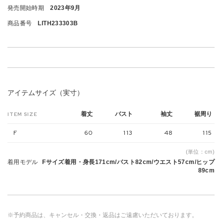
発売開始時期
2023年9月
商品番号
LITH233303B
アイテムサイズ（実寸）
着丈
バスト
袖丈
裾周り
ITEM SIZE
F
60
113
48
115
(単位：cm)
着用モデル
Fサイズ着用・身長171cm/バスト82cm/ウエスト57cm/ヒップ
89cm
※予約商品は、キャンセル・交換・返品はご遠慮いただいております。