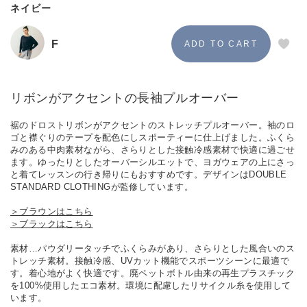
ネイビー
F
リボンがアクセントの長袖プルオーバー
裾のドロストリボンがアクセントのストレッチプルオーバー。袖のロ
ゴと襟ぐりのテープを配色にしスポーティーに仕上げました。ふくら
みのある中肉素材ながら、さらりとした接触冷感素材で快適に過ごせ
ます。ゆったりとしたオーバーシルエットで、ヨガウェアの上にさっ
と着てレッスンの行き帰りにもおすすめです。デザインはDOUBLE
STANDARD CLOTHINGが監修しています。
＞ブラウンはこちら
＞ブラックはこちら
素材…パウダリータッチでふくらみがあり、さらりとした風合いのス
トレッチ素材。接触冷感、UVカット機能でスポーツシーンに最適で
す。着心地がよく快適です。廃ペットボトル由来の再生プラスチック
を100%使用したエコ素材。環境に配慮したリサイクル糸を使用して
います。