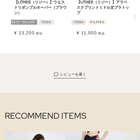
【LITHEE（リジー）】ウエス
【LITHEE（リジー）】アラベ
トリボンプルオーバー（ブラウ
スクプリントミドル丈ブラトッ
ン）
プ
Y
BEST SELLER
YOGA
YOGA
PILATES
¥
13,200
¥
11,000
税込
税込
レビューを書く
RECOMMEND ITEMS