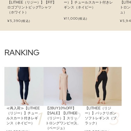
【LITHEE（リジー）】【FIT】
ー）】チュールスカート付きレ
【LI
ロゴプリントビッグTシャツ
ギンス（ネイビー）
トロン
（ホワイト）
ュ）
¥
11,000
(税込)
¥
5,390
¥
5,9
(税込)
≪再入荷≫【LITHEE
【2BUY10%OFF】
【LITHEE（リジ
（リジー）】チュー
【SALE】【LITHEE
ー）】バックリボン
ルスカート付きレギ
（リジー）】スリッ
ソフトレギンス（ブ
ンス（ネイビー）
トロングワンピース
ラック）
（ベージュ）