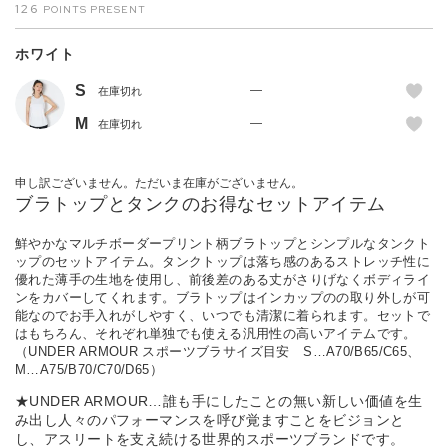
126
ホワイト
S
—
在庫切れ
M
—
在庫切れ
申し訳ございません。ただいま在庫がございません。
ブラトップとタンクのお得なセットアイテム
鮮やかなマルチボーダープリント柄ブラトップとシンプルなタンクト
ップのセットアイテム。タンクトップは落ち感のあるストレッチ性に
優れた薄手の生地を使用し、前後差のある丈がさりげなくボディライ
ンをカバーしてくれます。ブラトップはインカップのの取り外しが可
能なのでお手入れがしやすく、いつでも清潔に着られます。セットで
はもちろん、それぞれ単独でも使える汎用性の高いアイテムです。
（UNDER ARMOUR スポーツブラサイズ目安 S…A70/B65/C65、
M…A75/B70/C70/D65）
★UNDER ARMOUR…誰も手にしたことの無い新しい価値を生
み出し人々のパフォーマンスを呼び覚ますことをビジョンと
し、アスリートを支え続ける世界的スポーツブランドです。