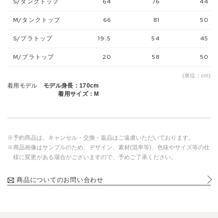
S/タンクトップ
64
76
44
M/タンクトップ
66
81
50
S/ブラトップ
19.5
54
45
M/ブラトップ
20
58
50
(単位：cm)
着用モデル
モデル身長：170cm
着用サイズ：M
※予約商品は、キャンセル・交換・返品はご遠慮いただいております。
※商品画像はサンプルのため、デザイン、素材(混率等)、色味やサイズ等の仕
様に変更がある場合がございますので、予めご了承ください。
商品についてのお問い合わせ