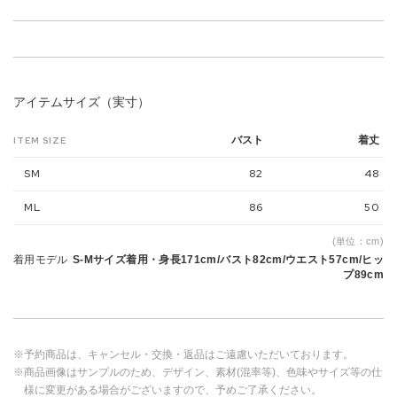
アイテムサイズ（実寸）
バスト
着丈
ITEM SIZE
SM
82
48
ML
86
50
(単位：cm)
着用モデル
S-Mサイズ着用・身長171cm/バスト82cm/ウエスト57cm/ヒッ
プ89cm
※予約商品は、キャンセル・交換・返品はご遠慮いただいております。
※商品画像はサンプルのため、デザイン、素材(混率等)、色味やサイズ等の仕
様に変更がある場合がございますので、予めご了承ください。