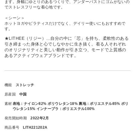
ます。身幅にゆとりのあるつくりで、アンダーバストにゴムがないの
でストレスフリーな着心地です。
＜シーン＞
ホットヨガやピラティスだけでなく、デイリー使いにもおすすめで
す。
★LITHEE（リジー）…自分の中に「芯」を持ち、柔軟性のある
引き締まった身体と心でしなやかに生き抜く。着る人それぞれ
のオリジナリティと美しい動作が引き立つ、モードで上質感の
あるアクティブウェアブランドです。
機能
ストレッチ
原産国
中国
素材
表地：ナイロン82% ポリウレタン18% 裏地：ポリエステル85% ポリ
ウレタン15% インナーブラ：ポリエステル100%
発売開始時期
2022年2月
商品番号
LITH221202A