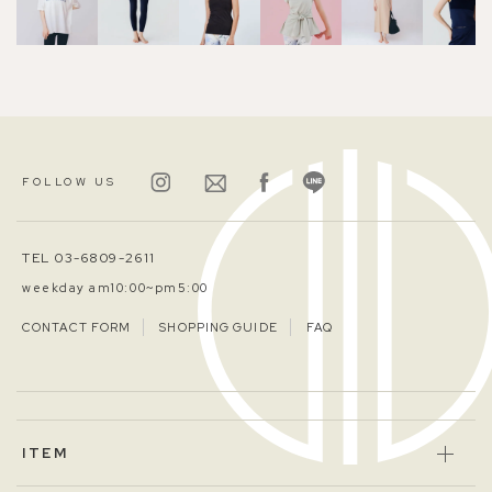
FOLLOW US
TEL 03-6809-2611
weekday am10:00~pm5:00
CONTACT FORM
SHOPPING GUIDE
FAQ
ITEM