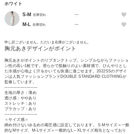
ホワイト
S-M
—
在庫切れ
M-L
—
在庫切れ
申し訳ございません。ただいま在庫がございません。
胸元あきデザインがポイント
胸元あきがポイントのリブタンクトップ。シンプルながらファッショ
ン性の高い1枚です。滑らかで肌触りのよい素材感で、ひんやりとし
た冷感が心地よく汗をかいても快適に過ごせます。2022SSのデザイ
ンは人気ファッションブランドDOUBLE STANDARD CLOTHINGが
監修しています。
-------------------------
生地の厚さ：薄め
透け感：ややあり
ストレッチ：あり
ブラカップ：あり
-------------------------
＜サイズ感＞
締め付けないゆるめの着圧感に設定しております。 S-Mサイズ＝一般
的なMサイズ、M-Lサイズ＝一般的なL～XLサイズ相当となっており