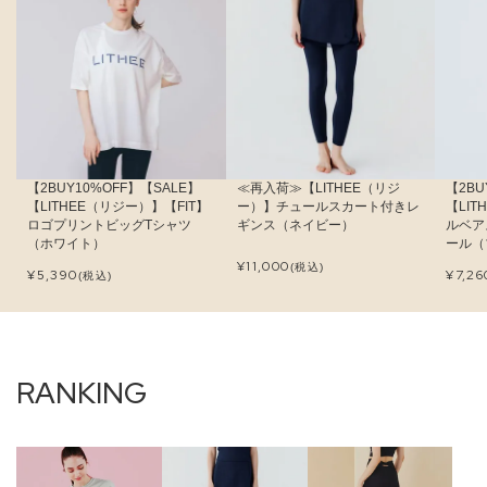
【2BUY10%OFF】【SALE】
≪再入荷≫【LITHEE（リジ
【2BU
【LITHEE（リジー）】【FIT】
ー）】チュールスカート付きレ
【LI
ロゴプリントビッグTシャツ
ギンス（ネイビー）
ルベア
（ホワイト）
ール（
¥
11,000
(税込)
¥
5,390
¥
7,26
(税込)