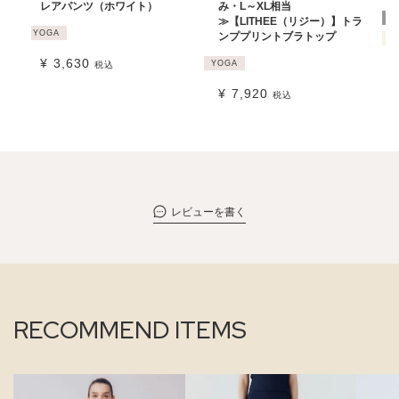
レアパンツ（ホワイト）
み・L～XL相当
B
≫【LITHEE（リジー）】トラ
YOGA
ンププリントブラトップ
P
¥
3,630
YOGA
税込
¥
7,920
税込
レビューを書く
RECOMMEND ITEMS