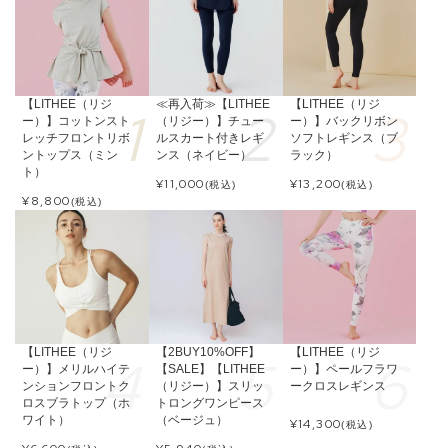
【LITHEE（リジ
≪再入荷≫【LITHEE
【LITHEE（リジ
ー）】コットンスト
（リジー）】チュー
ー）】バックリボン
レッチフロントリボ
ルスカート付きレギ
ソフトレギンス（ブ
ントップス（ミン
ンス（ネイビー）
ラック）
ト）
¥
11,000
¥
13,200
(税込)
(税込)
¥
8,800
(税込)
【LITHEE（リジ
【2BUY10%OFF】
【LITHEE（リジ
ー）】メリルハイテ
【SALE】【LITHEE
ー）】ペールフラワ
ンションフロントク
（リジー）】スリッ
ークロスレギンス
ロスブラトップ（ホ
トロングワンピース
ワイト）
（ベージュ）
¥
14,300
(税込)