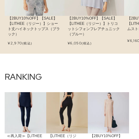
【2BUY10%OFF】【SALE】
【2BUY10%OFF】【SALE】
【2BU
【LITHEE（リジー）】ショー
【LITHEE（リジー）】トリコ
【LI
ト丈ハイネックトップス（ブラ
ットシフォンフレアチュニック
ムスト
ック）
（ブルー）
¥
6,16
¥
2,970
¥
6,050
(税込)
(税込)
≪再入荷≫【LITHEE
【LITHEE（リジ
【2BUY10%OFF】