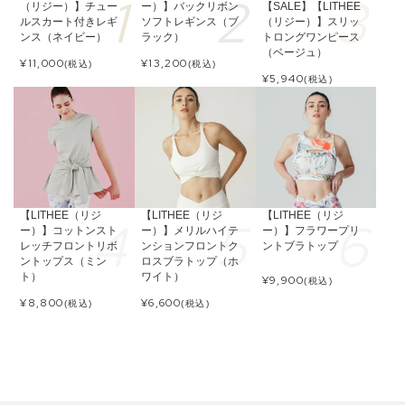
（リジー）】チュー
ー）】バックリボン
【SALE】【LITHEE
ルスカート付きレギ
ソフトレギンス（ブ
（リジー）】スリッ
ンス（ネイビー）
ラック）
トロングワンピース
（ベージュ）
¥
11,000
¥
13,200
(税込)
(税込)
¥
5,940
(税込)
【LITHEE（リジ
【LITHEE（リジ
【LITHEE（リジ
ー）】コットンスト
ー）】メリルハイテ
ー）】フラワープリ
レッチフロントリボ
ンションフロントク
ントブラトップ
ントップス（ミン
ロスブラトップ（ホ
ト）
ワイト）
¥
9,900
(税込)
¥
8,800
¥
6,600
(税込)
(税込)