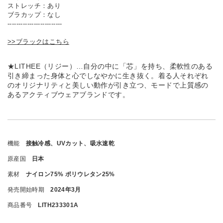
ストレッチ：あり
ブラカップ：なし
-------------------------
>>ブラックはこちら
★LITHEE（リジー）…自分の中に「芯」を持ち、柔軟性のある
引き締まった身体と心でしなやかに生き抜く。着る人それぞれ
のオリジナリティと美しい動作が引き立つ、モードで上質感の
あるアクティブウェアブランドです。
機能
接触冷感、UVカット、吸水速乾
原産国
日本
素材
ナイロン75% ポリウレタン25%
発売開始時期
2024年3月
商品番号
LITH233301A