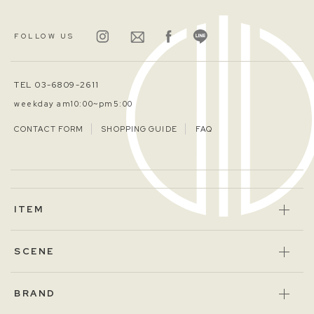
FOLLOW US
TEL 03-6809-2611
weekday am10:00~pm5:00
CONTACT FORM
SHOPPING GUIDE
FAQ
ITEM
SCENE
BRAND