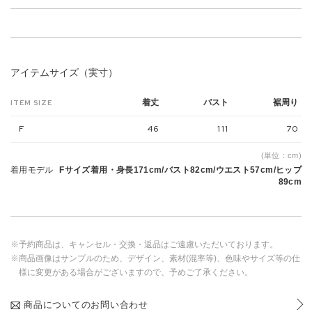
アイテムサイズ（実寸）
着丈
バスト
裾周り
ITEM SIZE
F
46
111
70
(単位：cm)
着用モデル
Fサイズ着用・身長171cm/バスト82cm/ウエスト57cm/ヒップ
89cm
※予約商品は、キャンセル・交換・返品はご遠慮いただいております。
※商品画像はサンプルのため、デザイン、素材(混率等)、色味やサイズ等の仕
様に変更がある場合がございますので、予めご了承ください。
商品についてのお問い合わせ