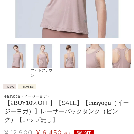
マットブラウ
ン
YOGA
PILATES
easyoga（イージーヨガ）
【2BUY10%OFF】【SALE】【easyoga（イー
ジーヨガ）】レーサーバックタンク（ピン
ク）【カップ無し】
¥
12,900
¥
6,450
50%OFF
税込