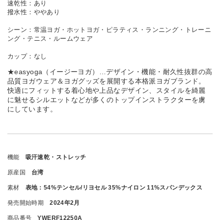
速乾性：あり
撥水性：ややあり
シーン：常温ヨガ・ホットヨガ・ピラティス・ランニング・トレーニ
ング・テニス・ルームウェア
カップ：なし
★easyoga（イージーヨガ）…デザイン・機能・耐久性抜群の高
品質ヨガウェア＆ヨガグッズを展開する本格派ヨガブランド。
快適にフィットする着心地や上品なデザイン、スタイルを綺麗
に魅せるシルエットなどが多くのトップインストラクターを虜
にしています。
機能
吸汗速乾・ストレッチ
原産国
台湾
素材
表地：54%テンセル/リヨセル 35%ナイロン 11%スパンデックス
発売開始時期
2024年2月
商品番号
YWERF12250A