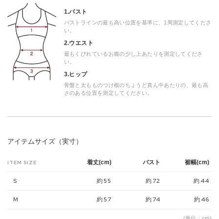
1.バスト
バストラインの最も高い位置を基準に、1周測定してくださ
い。
2.ウエスト
最もくびれているお腹の少し上あたりを測定してくださ
い。
3.ヒップ
骨盤と太もものつけ根のちょうど真ん中あたりの、最も高
さのある位置を測定してください。
アイテムサイズ（実寸）
着丈(cm)
バスト
裾幅(cm)
ITEM SIZE
S
約55
約72
約44
M
約57
約74
約46
(単位：cm)