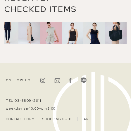
CHECKED ITEMS
FOLLOW US
TEL 03-6809-2611
weekday am10:00~pm5:00
CONTACT FORM
SHOPPING GUIDE
FAQ