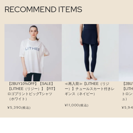
RECOMMEND ITEMS
【2BUY10%OFF】【SALE】
≪再入荷≫【LITHEE（リジ
【2BU
【LITHEE（リジー）】【FIT】
ー）】チュールスカート付きレ
【LI
ロゴプリントビッグTシャツ
ギンス（ネイビー）
トロン
（ホワイト）
ュ）
¥
11,000
(税込)
¥
5,390
¥
5,9
(税込)