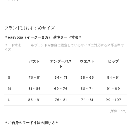
ブランド別おすすめサイズ
＊easyoga（イージーヨガ） 基準ヌード寸法＊
ヌード寸法・・・各ブランドが独自に設定しているサイズに対応する体系基準サ
イズ
バスト
アンダーバス
ウエスト
ヒップ
ト
S
76～81
64～71
58～66
84～91
M
81～86
69～76
66～74
91～99
L
86～91
76～81
74～81
99～107
(単位：cm)
＊ご自身のヌード寸法の測り方＊