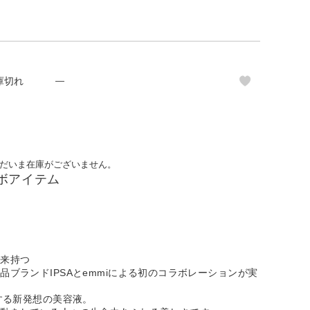
庫切れ
—
だいま在庫がございません。
コラボアイテム
本来持つ
品ブランドIPSAとemmiによる初のコラボレーションが実
生する新発想の美容液。