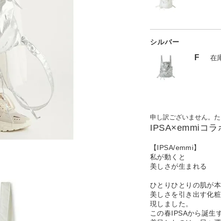
シルバー
F
在
申し訳ございません。た
IPSA×emmi
【IPSA/emmi】
私が動くと
美しさが生まれる
ひとりひとりの肌が
美しさを引き出す化粧
現しました。
この春IPSAから誕