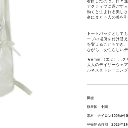
着目したのは、日々
アクティブに過ごす人
動くと生まれる美し
身にまとう人の美を
トートバッグとしても
ープの場所を付け替
を変えることもでき
ながら、女性らしい
★emmi（エミ）…
大人のデイリーウェ
ルネス＆トレーニン
機能
原産国
中国
素材
ナイロン100%/付
発売開始時期
2025年1