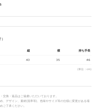
5
寸）
縦
横
持ち手長
43
35
46
(単位：cm)
・交換・返品はご遠慮いただいております。
め、デザイン、素材(混率等)、色味やサイズ等の仕様に変更がある場
めご了承ください。