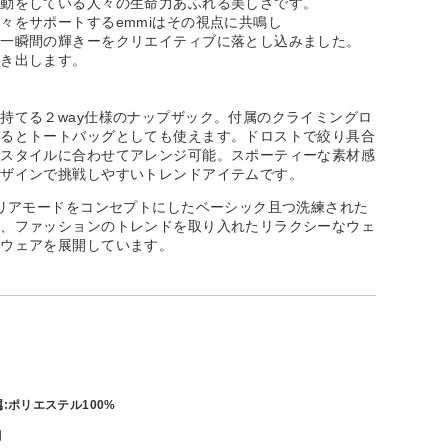
運動をしている人々の生命力あふれる美しさです。
々をサポートするemmiはその視点に共鳴し
さ一瞬間の輝きーをクリエイティブに落とし込みました。
引き出します。
持てる２way仕様のナップザック。付属のクライミングロ
えるとトートバッグとしても使えます。ドロストで絞り具合
、スタイルに合わせてアレンジ可能。スポーティーな素材感
デザインで挑戦しやすいトレンドアイテムです。
クリアモードをコンセプトにしたベーシック且つ洗練された
ア、ファッションのトレンドを取り入れたリラクシーなウェ
グウェアを展開しています。
属:ポリエステル100%
月