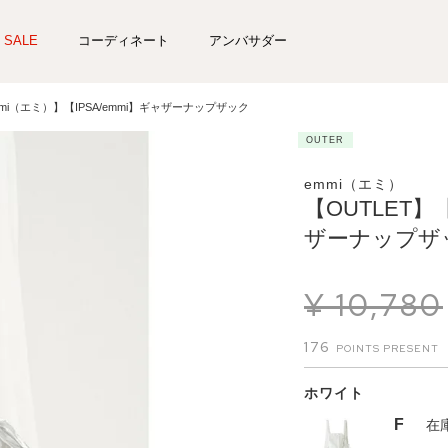
SALE
コーディネート
アンバサダー
mmi（エミ）】【IPSA/emmi】ギャザーナップザック
OUTER
emmi（エミ）
【OUTLET】
ザーナップザ
¥
10,780
176
ホワイト
F
在