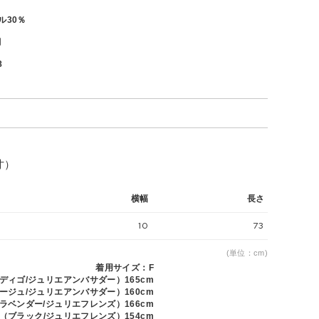
ル30％
月
8
寸）
横幅
長さ
10
73
(単位：cm)
着用サイズ：F
インディゴ/ジュリエアンバサダー）165cm
ベージュ/ジュリエアンバサダー）160cm
i I（ラベンダー/ジュリエフレンズ）166cm
ki（ブラック/ジュリエフレンズ）154cm