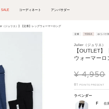
SALE
コーディネート
アンバサダー
ulier（ジュリエ）】【定番】レッグウォーマーロング
定番
YOGA
ゆうパケ
Julier（ジュリエ）
【OUTLET】
ウォーマーロ
¥
4,950
81
ラベンダー
F
在