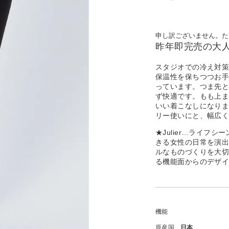
申し訳ございません。た
昨年即完売の大
スタジオでの冷え対
保温性を保ちつつお
っています。つま先
ず快適です。もも上
いい着こなしになり
リー使いにと、幅広く
★Julier…ライ
きる女性の日常を演
ルなものづくりを大
る機能面からのデザ
機能
原産国
日本