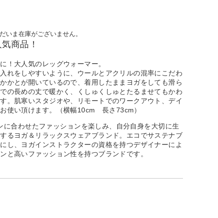
だいま在庫がございません。
人気商品！
策に！大人気のレッグウォーマー。
手入れをしやすいように、ウールとアクリルの混率にこだわ
とかかとが開いているので、着用したままヨガをしても滑ら
までの長めの丈で暖かく、くしゅくしゅとたるませてもかわ
ます。肌寒いスタジオや、リモートでのワークアウト、デイ
お使い頂けます。（横幅10cm 長さ73cm）
フシーンに合わせたファッションを楽しみ、自分自身を大切に生
出するヨガ＆リラックスウェアブランド。エコでサステナブ
切にし、ヨガインストラクターの資格を持つデザイナーによ
インと高いファッション性を持つブランドです。