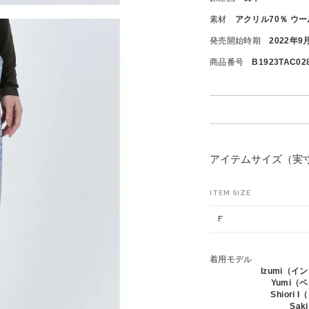
素材
アクリル70％ ウー
発売開始時期
2022年9
商品番号
B1923TAC02
アイテムサイズ（実
ITEM SIZE
F
着用モデル
Izumi（
Yumi（
Shior
Sa