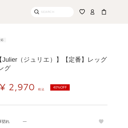
対応
【Julier（ジュリエ）】【定番】レッグ
ング
¥
2,970
40%OFF
税込
庫切れ
—