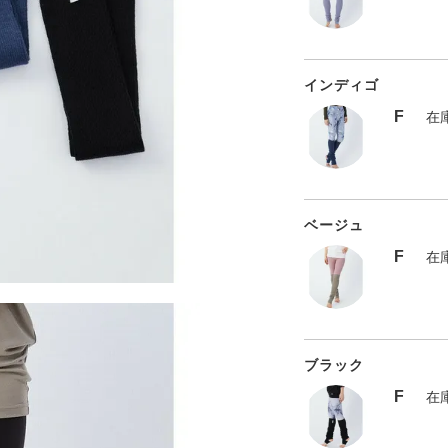
インディゴ
F
在
ベージュ
F
在
ブラック
F
在