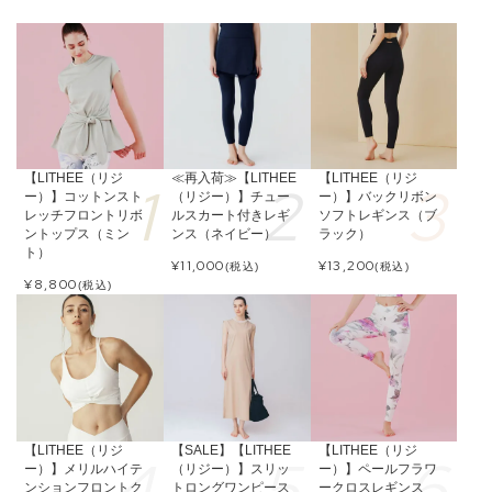
【LITHEE（リジ
≪再入荷≫【LITHEE
【LITHEE（リジ
ー）】コットンスト
（リジー）】チュー
ー）】バックリボン
レッチフロントリボ
ルスカート付きレギ
ソフトレギンス（ブ
ントップス（ミン
ンス（ネイビー）
ラック）
ト）
¥
11,000
¥
13,200
(税込)
(税込)
¥
8,800
(税込)
【LITHEE（リジ
【SALE】【LITHEE
【LITHEE（リジ
ー）】メリルハイテ
（リジー）】スリッ
ー）】ペールフラワ
ンションフロントク
トロングワンピース
ークロスレギンス