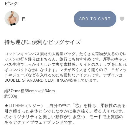
ピンク
F
持ち運びに便利なビッグサイズ
コットンキャンバス素材の大容量バッグ。たくさん荷物が入るのでレ
ッスンの行き帰りはもちろん、旅行にもおすすめです。厚手のキャン
バス生地でしっかりとした丈夫な素材感。サイドのスナップを止めれ
ばコンパクトな形になります。マチが広く大きく開くので、ヨガマッ
トやシューズなどを入れるのにも便利なアイテムです。デザインは
DOUBLE STANDARD CLOTHINGが監修しています。
縦37cm×横68cm×マチ34cm
約500g
★LITHEE（リジー）…自分の中に「芯」を持ち、柔軟性のある
引き締まった身体と心でしなやかに生き抜く。着る人それぞれ
のオリジナリティと美しい動作が引き立つ、モードで上質感の
あるアクティブウェアブランドです。