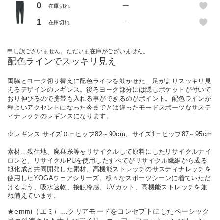
0
—
在庫切れ
1
—
在庫切れ
申し訳ございません。ただいま在庫がございません。
配色ラインでスッキリ見え
両脇とヨーク切り替えに配色ラインを効かせた、足がよりスッキリ見
えるデザインのレギンス。後ろヨーク部分には隠しポケットが付いて
おり伸びるので携帯も入れる事ができるのがポイント。配色ラインが
程よいアクセントになった今までとは違ったモードスポーツなサステ
ィナレッチのレギンスになります。
※レギンス:サイズ０＝ヒップ82～90cm、サイズ1＝ヒップ87～95cm
素材…残生地、廃棄糸等をリサイクルして原料にしたリサイクルナイ
ロンと、リサイクルPUを使用したすべてがリサイクル繊維から成る
旭化成と共同開発した素材、高機能ストレッチのサスティナレッチを
使用したYOGAウェアシリーズ。様々なスポーツシーンに着ていただ
けるよう、吸水速乾、接触冷感、UVカット、高機能ストレッチを兼
ね備えています。
★emmi（エミ）…クリアモードをコンセプトにしたベーシック