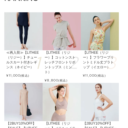
≪再入荷≫【LITHEE
【LITHEE（リジ
【LITHEE（リジ
（リジー）】チュー
ー）】コットンスト
ー）】フラワープリ
ルスカート付きレギ
レッチフロントリボ
ントミドル丈ブラト
ンス（ネイビー）
ントップス（ミン
ップ（イエロー）
ト）
¥
11,000
¥
11,000
(税込)
(税込)
¥
8,800
(税込)
【2BUY10%OFF】
【LITHEE（リジ
【2BUY10%OFF】