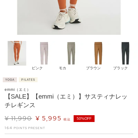
ピンク
モカ
ブラウン
ブラック
YOGA
PILATES
emmi（エミ）
【SALE】【emmi（エミ）】サスティナレッ
チレギンス
¥
11,990
¥
5,995
50%OFF
税込
164