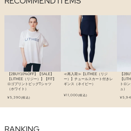
RECOMMEND ITEMS
【2BUY10%OFF】【SALE】
≪再入荷≫【LITHEE（リジ
【2BU
【LITHEE（リジー）】【FIT】
ー）】チュールスカート付きレ
【LI
ロゴプリントビッグTシャツ
ギンス（ネイビー）
トロン
（ホワイト）
ュ）
¥
11,000
(税込)
¥
5,390
¥
5,9
(税込)