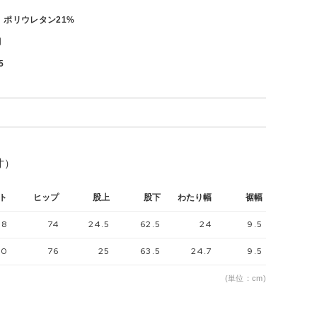
、ポリウレタン21%
月
5
寸）
ト
ヒップ
股上
股下
わたり幅
裾幅
58
74
24.5
62.5
24
9.5
60
76
25
63.5
24.7
9.5
(単位：cm)