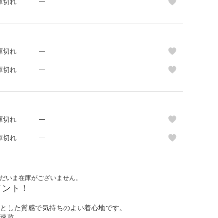
庫切れ
—
庫切れ
—
庫切れ
—
庫切れ
—
庫切れ
—
だいま在庫がございません。
イント！
りとした質感で気持ちのよい着心地です。
水速乾。