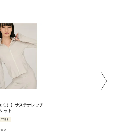
）
（エミ）】サステナレッチ
ャケット
LATES
税込