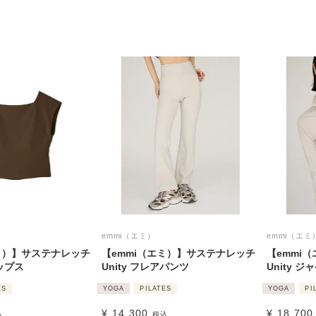
emmi（エミ）
emmi（エミ
ミ）】サステナレッチ
【emmi（エミ）】サステナレッチ
【emmi
トップス
Unity フレアパンツ
Unity ジ
ES
YOGA
PILATES
YOGA
PI
¥
14,300
¥
18,700
込
税込