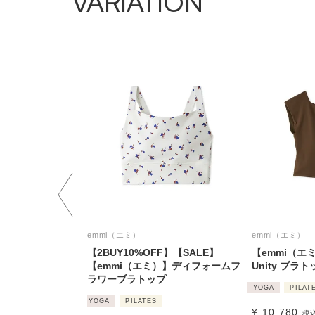
VARIATION
emmi（エミ）
emmi（エミ）
【2BUY10%OFF】【SALE】
【emmi（エ
【emmi（エミ）】ディフォームフ
Unity ブラ
ラワーブラトップ
YOGA
PILAT
YOGA
PILATES
¥
10,780
税