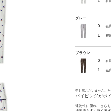
1
在
グレー
0
在
1
在
ブラウン
0
在
1
在
申し訳ございません。た
パイピングがポ
速乾性に優れ、さら
洗濯後もすぐ乾く吸