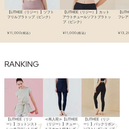
【LITHEE（リジー）】ソフト
【LITHEE（リジー）】カット
【LI
フリルブラトップ（ピンク）
アウトチュールソフトブラトッ
フレア
プ（ピンク）
¥
11,000
¥
11,000
¥
13,2
(税込)
(税込)
【LITHEE（リジ
≪再入荷≫【LITHEE
【LITHEE（リジ
ー）】コットンスト
（リジー）】チュー
ー）】バックリボン
レッチフロントリボ
ルスカート付きレギ
ソフトレギンス（ブ