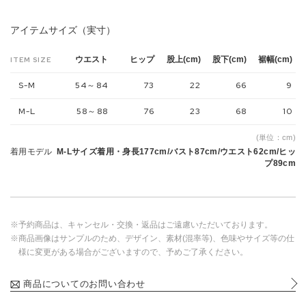
アイテムサイズ（実寸）
ウエスト
ヒップ
股上(cm)
股下(cm)
裾幅(cm)
ITEM SIZE
S-M
54～84
73
22
66
9
M-L
58～88
76
23
68
10
(単位：cm)
着用モデル
M-Lサイズ着用・身長177cm/バスト87cm/ウエスト62cm/ヒッ
プ89cm
※予約商品は、キャンセル・交換・返品はご遠慮いただいております。
※商品画像はサンプルのため、デザイン、素材(混率等)、色味やサイズ等の仕
様に変更がある場合がございますので、予めご了承ください。
商品についてのお問い合わせ