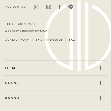
FOLLOW US
TEL 03-6809-2611
weekday am10:00~pm5:00
CONTACT FORM
SHOPPING GUIDE
FAQ
ITEM
SCENE
BRAND