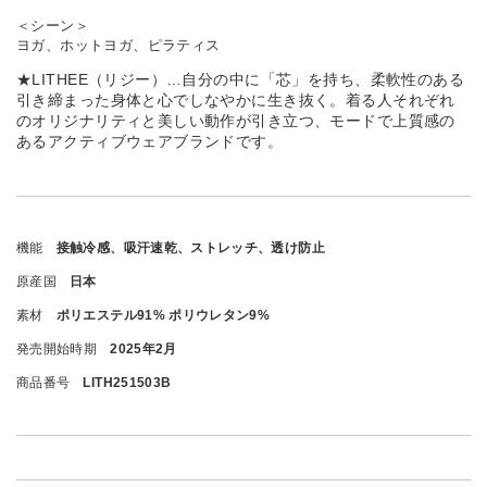
＜シーン＞
ヨガ、ホットヨガ、ピラティス
★LITHEE（リジー）…自分の中に「芯」を持ち、柔軟性のある
引き締まった身体と心でしなやかに生き抜く。着る人それぞれ
のオリジナリティと美しい動作が引き立つ、モードで上質感の
あるアクティブウェアブランドです。
機能
接触冷感、吸汗速乾、ストレッチ、透け防止
原産国
日本
素材
ポリエステル91% ポリウレタン9%
発売開始時期
2025年2月
商品番号
LITH251503B