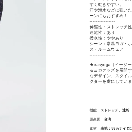
すく動きやすい。
汗や海水などに強い
ーンにもおすすめ！
----------------
伸縮性・ストレッチ
速乾性：あり
撥水性：ややあり
シーン：常温ヨガ・
ス・ルームウェア
----------------
★easyoga（イ
＆ヨガグッズを展開
なデザイン、スタイ
クターを虜にしてい
機能
ストレッチ、速乾
原産国
台湾
素材
表地：58%ナイロ