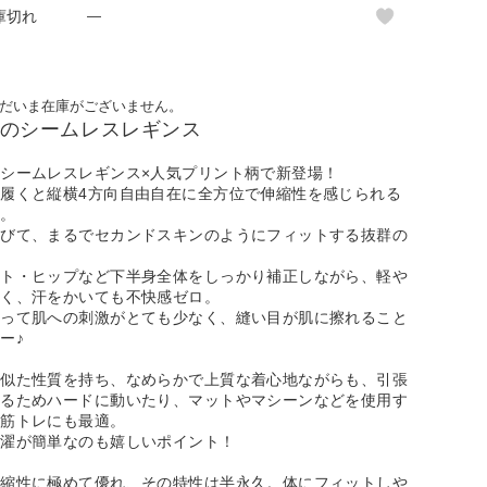
庫切れ
—
だいま在庫がございません。
チのシームレスレギンス
シームレスレギンス×人気プリント柄で新登場！
履くと縦横4方向自由自在に全方位で伸縮性を感じられる
地。
伸びて、まるでセカンドスキンのようにフィットする抜群の
スト・ヒップなど下半身全体をしっかり補正しながら、軽や
良く、汗をかいても不快感ゼロ。
よって肌への刺激がとても少なく、縫い目が肌に擦れること
ー♪
に似た性質を持ち、なめらかで上質な着心地ながらも、引張
あるためハードに動いたり、マットやマシーンなどを使用す
、筋トレにも最適。
洗濯が簡単なのも嬉しいポイント！
伸縮性に極めて優れ、その特性は半永久。体にフィットしや