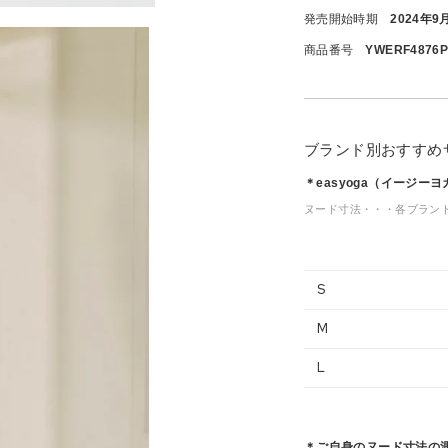
発売開始時期
2024年9
商品番号
YWERF4876
ブランド別おすすめ
＊easyoga（イージー
ヌード寸法・・・各ブラン
S
M
L
＊ご自身のヌード寸法の