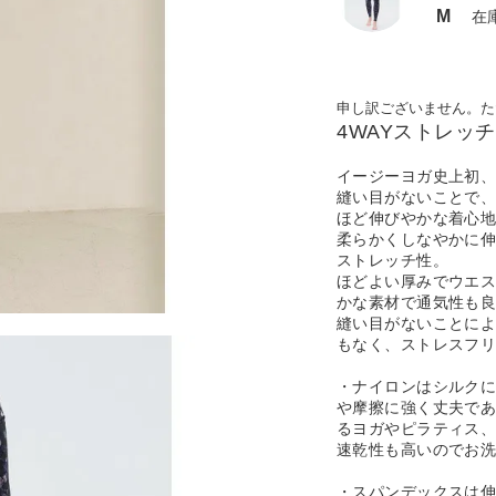
M
在
申し訳ございません。た
4WAYストレッ
イージーヨガ史上初、
縫い目がないことで、
ほど伸びやかな着心
柔らかくしなやかに
ストレッチ性。
ほどよい厚みでウエ
かな素材で通気性も
縫い目がないことに
もなく、ストレスフリ
・ナイロンはシルク
や摩擦に強く丈夫で
るヨガやピラティス
速乾性も高いのでお
・スパンデックスは