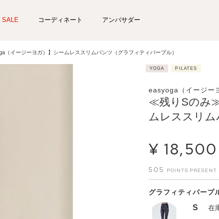
SALE
コーディネート
アンバサダー
yoga（イージーヨガ）】シームレススリムパンツ（グラフィティパープル）
YOGA
PILATES
easyoga（イージ
≪残りSのみ≫
ムレススリム
¥
18,500
505
グラフィティパープ
S
在