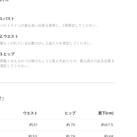
1.バスト
バストラインの最も高い位置を基準に、1周測定してください。
2.ウエスト
最もくびれているお腹の少し上あたりを測定してください。
3.ヒップ
骨盤と太もものつけ根のちょうど真ん中あたりの、最も高さのある位置を
測定してください。
寸）
ウエスト
ヒップ
股下(cm)
約51
約75
約67.5
約55
約79
約68