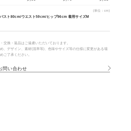
(単位：cm)
 バスト80cm/ウエスト59cm/ヒップ96cm 着用サイズM
・交換・返品はご遠慮いただいております。
め、デザイン、素材(混率等)、色味やサイズ等の仕様に変更がある場
めご了承ください。
お問い合わせ