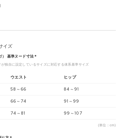
月
P
サイズ
ヨガ） 基準ヌード寸法＊
ドが独自に設定しているサイズに対応する体系基準サイズ
ウエスト
ヒップ
58～66
84～91
66～74
91～99
74～81
99～107
(単位：cm)
測り方＊