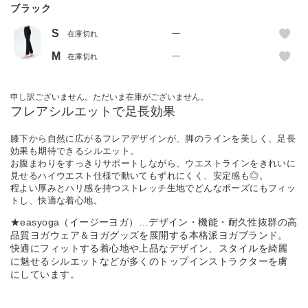
ブラック
S
—
在庫切れ
M
—
在庫切れ
申し訳ございません。ただいま在庫がございません。
フレアシルエットで足長効果
膝下から自然に広がるフレアデザインが、脚のラインを美しく、足長
効果も期待できるシルエット。
お腹まわりをすっきりサポートしながら、ウエストラインをきれいに
見せるハイウエスト仕様で動いてもずれにくく、安定感も◎。
程よい厚みとハリ感を持つストレッチ生地でどんなポーズにもフィッ
トし、快適な着心地。
★easyoga（イージーヨガ）…デザイン・機能・耐久性抜群の高
品質ヨガウェア＆ヨガグッズを展開する本格派ヨガブランド。
快適にフィットする着心地や上品なデザイン、スタイルを綺麗
に魅せるシルエットなどが多くのトップインストラクターを虜
にしています。