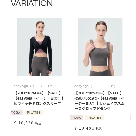
VARIATION
easyoga（イージーヨガ）
easyoga（イージーヨガ）
【2BUY10%OFF】【SALE】
【2BUY10%OFF】【SALE】
【easyoga（イージーヨガ）】
≪残りSのみ≫【easyoga（イ
ビウィッチドロングスリーブ
ージーヨガ）】Uシェイプスム
ースクロップドタンク
YOGA
PILATES
YOGA
PILATES
Y
¥
10,320
税込
¥
10,480
税込