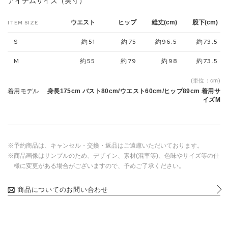
アイテムサイズ（実寸）
ウエスト
ヒップ
総丈(cm)
股下(cm)
ITEM SIZE
S
約51
約75
約96.5
約73.5
M
約55
約79
約98
約73.5
(単位：cm)
着用モデル
身長175cm バスト80cm/ウエスト60cm/ヒップ89cm 着用サ
イズM
※予約商品は、キャンセル・交換・返品はご遠慮いただいております。
※商品画像はサンプルのため、デザイン、素材(混率等)、色味やサイズ等の仕
様に変更がある場合がございますので、予めご了承ください。
商品についてのお問い合わせ