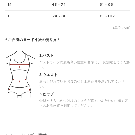
M
66～74
91～99
L
74～81
99～107
(単位：cm)
＊ご自身のヌード寸法の測り方＊
1.バスト
バストラインの最も高い位置を基準に、1周測定してくださ
い。
2.ウエスト
最もくびれているお腹の少し上あたりを測定してくださ
い。
3.ヒップ
骨盤と太もものつけ根のちょうど真ん中あたりの、最も高
さのある位置を測定してください。