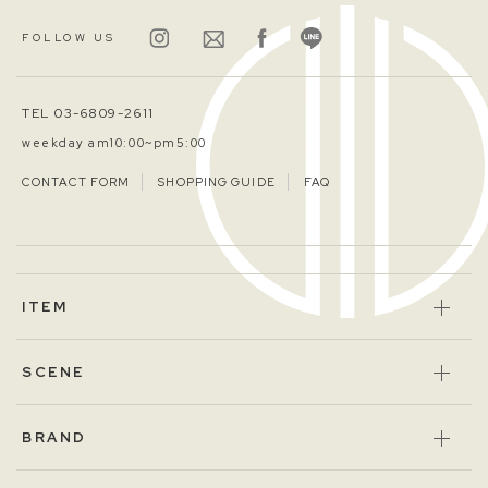
FOLLOW US
TEL 03-6809-2611
weekday am10:00~pm5:00
CONTACT FORM
SHOPPING GUIDE
FAQ
ITEM
SCENE
BRAND