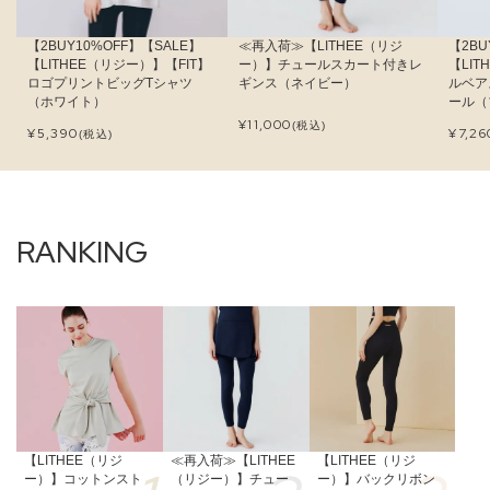
【2BUY10%OFF】【SALE】
≪再入荷≫【LITHEE（リジ
【2BU
【LITHEE（リジー）】【FIT】
ー）】チュールスカート付きレ
【LI
ロゴプリントビッグTシャツ
ギンス（ネイビー）
ルベア
（ホワイト）
ール（
¥
11,000
(税込)
¥
5,390
¥
7,26
(税込)
【LITHEE（リジ
≪再入荷≫【LITHEE
【LITHEE（リジ
ー）】コットンスト
（リジー）】チュー
ー）】バックリボン