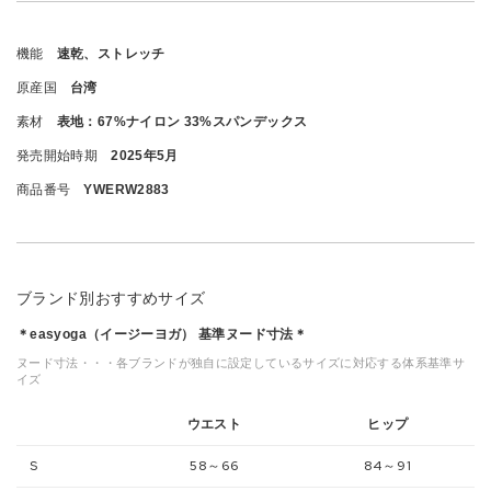
機能
速乾、ストレッチ
原産国
台湾
素材
表地：67%ナイロン 33%スパンデックス
発売開始時期
2025年5月
商品番号
YWERW2883
ブランド別おすすめサイズ
＊easyoga（イージーヨガ） 基準ヌード寸法＊
ヌード寸法・・・各ブランドが独自に設定しているサイズに対応する体系基準サ
イズ
ウエスト
ヒップ
S
58～66
84～91