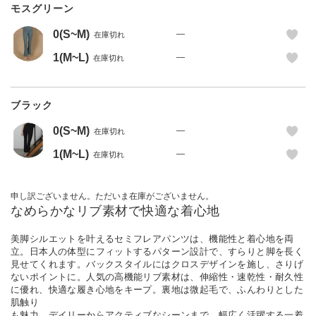
モスグリーン
0(S~M)
—
在庫切れ
1(M~L)
—
在庫切れ
ブラック
0(S~M)
—
在庫切れ
1(M~L)
—
在庫切れ
申し訳ございません。ただいま在庫がございません。
なめらかなリブ素材で快適な着心地
美脚シルエットを叶えるセミフレアパンツは、機能性と着心地を両
立。日本人の体型にフィットするパターン設計で、すらりと脚を長く
見せてくれます。バックスタイルにはクロスデザインを施し、さりげ
ないポイントに。人気の高機能リブ素材は、伸縮性・速乾性・耐久性
に優れ、快適な履き心地をキープ。裏地は微起毛で、ふんわりとした
肌触り
も魅力。デイリーからアクティブなシーンまで、幅広く活躍する一着