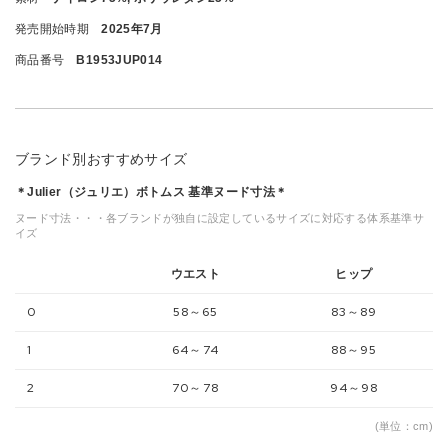
発売開始時期
2025年7月
商品番号
B1953JUP014
ブランド別おすすめサイズ
＊Julier（ジュリエ）ボトムス 基準ヌード寸法＊
ヌード寸法・・・各ブランドが独自に設定しているサイズに対応する体系基準サ
イズ
ウエスト
ヒップ
0
58～65
83～89
1
64～74
88～95
2
70～78
94～98
(単位：cm)