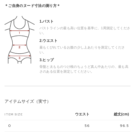
＊ご自身のヌード寸法の測り方＊
1.バスト
バストラインの最も高い位置を基準に、1周測定してくださ
い。
2.ウエスト
最もくびれているお腹の少し上あたりを測定してくださ
い。
3.ヒップ
骨盤と太もものつけ根のちょうど真ん中あたりの、最も高
さのある位置を測定してください。
アイテムサイズ（実寸）
ウエスト
総丈(cm)
ITEM SIZE
0
56
96.5