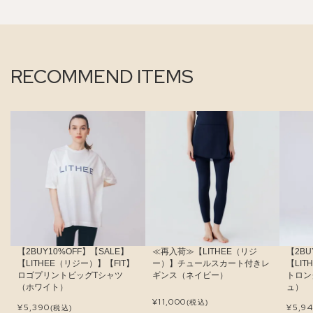
RECOMMEND ITEMS
【2BUY10%OFF】【SALE】
≪再入荷≫【LITHEE（リジ
【2BU
【LITHEE（リジー）】【FIT】
ー）】チュールスカート付きレ
【LI
ロゴプリントビッグTシャツ
ギンス（ネイビー）
トロン
（ホワイト）
ュ）
¥
11,000
(税込)
¥
5,390
¥
5,9
(税込)