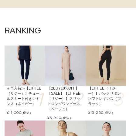
≪再入荷≫【LITHEE
【2BUY10%OFF】
【LITHEE（リジ
（リジー）】チュー
【SALE】【LITHEE
ー）】バックリボン
ルスカート付きレギ
（リジー）】スリッ
ソフトレギンス（ブ
ンス（ネイビー）
トロングワンピース
ラック）
（ベージュ）
¥
11,000
¥
13,200
(税込)
(税込)
¥
5,940
(税込)