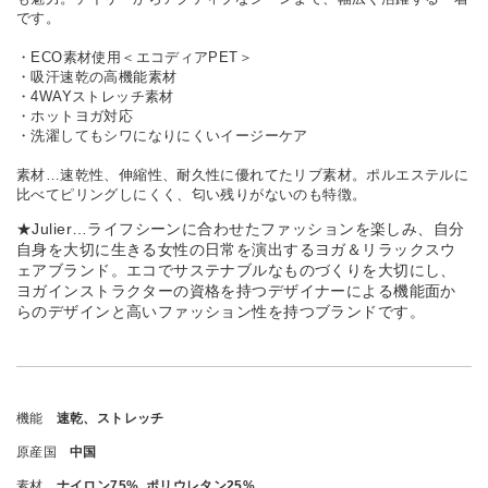
です。
・ECO素材使用＜エコディアPET＞
・吸汗速乾の高機能素材
・4WAYストレッチ素材
・ホットヨガ対応
・洗濯してもシワになりにくいイージーケア
素材…速乾性、伸縮性、耐久性に優れてたリブ素材。ポルエステルに
比べてピリングしにくく、匂い残りがないのも特徴。
★Julier…ライフシーンに合わせたファッションを楽しみ、自分
自身を大切に生きる女性の日常を演出するヨガ＆リラックスウ
ェアブランド。エコでサステナブルなものづくりを大切にし、
ヨガインストラクターの資格を持つデザイナーによる機能面か
らのデザインと高いファッション性を持つブランドです。
機能
速乾、ストレッチ
原産国
中国
素材
ナイロン75%, ポリウレタン25%