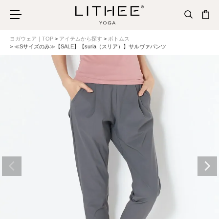
ヨガウェア｜TOP
アイテムから探す
ボトムス
≪Sサイズのみ≫【SALE】【suria（スリア）】サルヴァパンツ