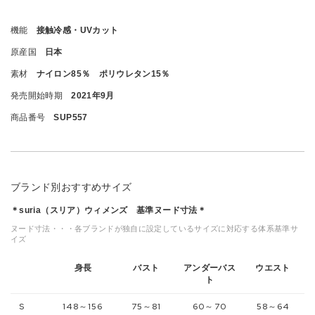
機能
接触冷感・UVカット
原産国
日本
素材
ナイロン85％ ポリウレタン15％
発売開始時期
2021年9月
商品番号
SUP557
ブランド別おすすめサイズ
＊suria（スリア）ウィメンズ 基準ヌード寸法＊
ヌード寸法・・・各ブランドが独自に設定しているサイズに対応する体系基準サ
イズ
身長
バスト
アンダーバス
ウエスト
ト
S
148～156
75～81
60～70
58～64