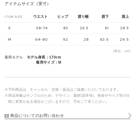
アイテムサイズ（実寸）
ウエスト
ヒップ
渡り幅
股下
股上
ITEM SIZE
S
58-74
83
26.5
61
28.5
M
64-80
92
28
63.5
29.5
(単位：cm)
着用モデル
モデル身長：170cm
着用サイズ：M
※予約商品は、キャンセル・交換・返品はご遠慮いただいております。
※商品画像はサンプルのため、デザイン、素材(混率等)、色味やサイズ等の仕
様に変更がある場合がございますので、予めご了承ください。
商品についてのお問い合わせ