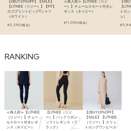
【2BUY10%OFF】【SALE】
≪再入荷≫【LITHEE（リジ
【2BU
【LITHEE（リジー）】【FIT】
ー）】チュールスカート付きレ
【LI
ロゴプリントビッグTシャツ
ギンス（ネイビー）
トロン
（ホワイト）
ュ）
¥
11,000
(税込)
¥
5,390
¥
5,9
(税込)
≪再入荷≫【LITHEE
【LITHEE（リジ
【2BUY10%OFF】
（リジー）】チュー
ー）】バックリボン
【SALE】【LITHEE
ルスカート付きレギ
ソフトレギンス（ブ
（リジー）】スリッ
ンス（ネイビー）
ラック）
トロングワンピース