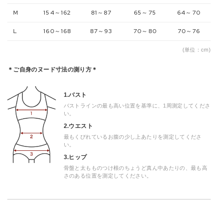
M
154～162
81～87
65～75
64～70
L
160～168
87～93
70～80
70～76
(単位：cm)
＊ご自身のヌード寸法の測り方＊
1.バスト
バストラインの最も高い位置を基準に、1周測定してくださ
い。
2.ウエスト
最もくびれているお腹の少し上あたりを測定してくださ
い。
3.ヒップ
骨盤と太もものつけ根のちょうど真ん中あたりの、最も高
さのある位置を測定してください。