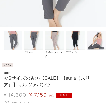
グレー
スモークピン
ブラック
ク
YOGA
suria
≪Sサイズのみ≫【SALE】【suria（スリ
ア）】サルヴァパンツ
¥
14,300
¥
7,150
50%OFF
税込
195