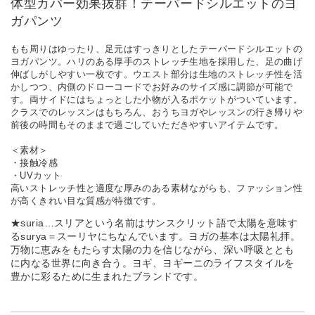
体型カバー効果抜群！テーパードシルエットのヨ
ガパンツ
もも周りはゆったり、足元はすっきりとしたテーパードシルエットの
ヨガパンツ。ハリのある厚手のストレッチ生地を採用した、足の曲げ
伸ばしがしやすい一枚です。ウエスト部分は生地のストレッチ性を活
かしつつ、内側のドローコードでお好みのサイズ感に調節が可能で
す。両サイドにはちょっとした小物が入るポケットがついています。
クラスでのレッスンはもちろん、おうちヨガやレッスンの行き帰りや
前後の時間もそのままで過ごしていただきやすいアイテムです。
＜素材＞
・接触冷感
・UVカット
高いストレッチ性と適度な厚みのある素材ながらも、ファッション性
が高くきれい目な質感が特徴です。
★suria…スリアという名前はサンスクリット語で太陽を意味す
るsurya＝スーリヤにちなんでいます。ヨガの基本は太陽礼拝。
万物に恵みをもたらす太陽の力を信じながら、深い呼吸ととも
に内なる世界に向き合う。ヨギ、ヨギーニのライフスタイルを
豊かに彩るために生まれたブランドです。