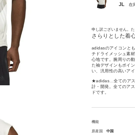
JL
在
申し訳ございません。た
さらりとした着
adidasのアイコン
チドライメッシュ素
心地です。腕周りの
た袖デザインもポイ
い、汎用性の高いアイ
★adidas…全て
計・開発。全てのアス
ドです。
機能
原産国
中国