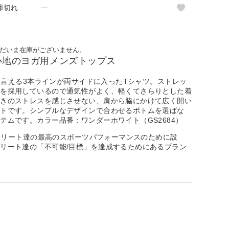
庫切れ
—
だいま在庫がございません。
心地のヨガ用メンズトップス
とも言える3本ラインが両サイドに入ったTシャツ。ストレッ
材を採用しているので通気性がよく、軽くてさらりとした着
動きのストレスを感じさせない、肩から脇にかけて広く開い
ントです。シンプルなデザインで合わせるボトムを選ばな
テムです。カラー品番：ワンダーホワイト（GS2684）
のアスリート達の最高のスポーツパフォーマンスのために設
リート達の「不可能/目標」を達成するためにあるブラン