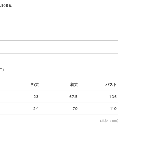
100％
月
寸）
裄丈
着丈
バスト
23
67.5
106
24
70
110
(単位：cm)