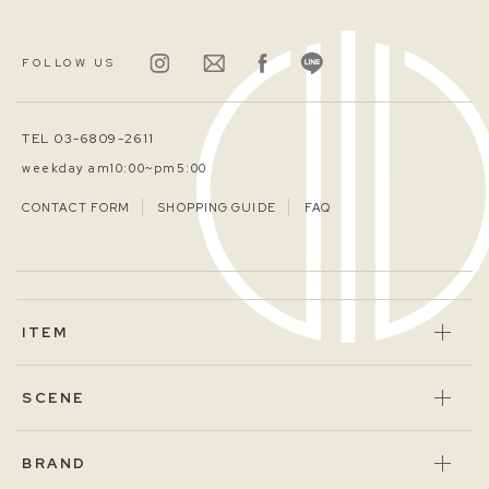
FOLLOW US
TEL 03-6809-2611
weekday am10:00~pm5:00
CONTACT FORM
SHOPPING GUIDE
FAQ
ITEM
SCENE
BRAND