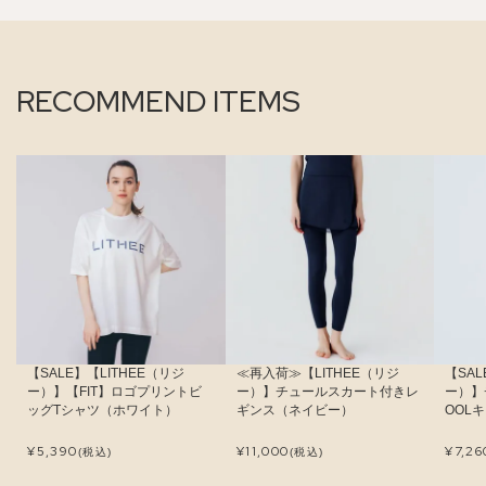
RECOMMEND ITEMS
【SALE】【LITHEE（リジ
≪再入荷≫【LITHEE（リジ
【SAL
ー）】【FIT】ロゴプリントビ
ー）】チュールスカート付きレ
ー）】
ッグTシャツ（ホワイト）
ギンス（ネイビー）
OOL
¥
5,390
¥
11,000
¥
7,26
(税込)
(税込)