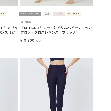
TES
BEST SELLER
定番
YOGA
PILATES
LITHEE
ー）】メリル
【LITHEE（リジー）】メリルハイテンション
ギンス（ピ
フロントクロスレギンス（ブラック）
¥
9,900
税込