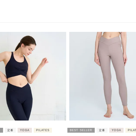
R
定番
YOGA
PILATES
BEST SELLER
定番
YOGA
PILA