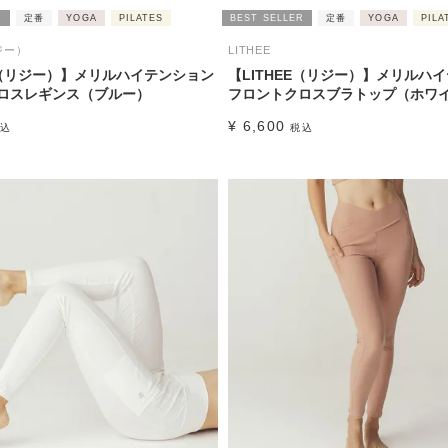
R
定番
YOGA
PILATES
BEST SELLER
定番
YOGA
PILA
ジー）
LITHEE
EE（リジー）】メリルハイテンション
【LITHEE（リジー）】メリルハ
ロスレギンス（ブルー）
フロントクロスブラトップ（ホワ
¥
6,600
込
税込