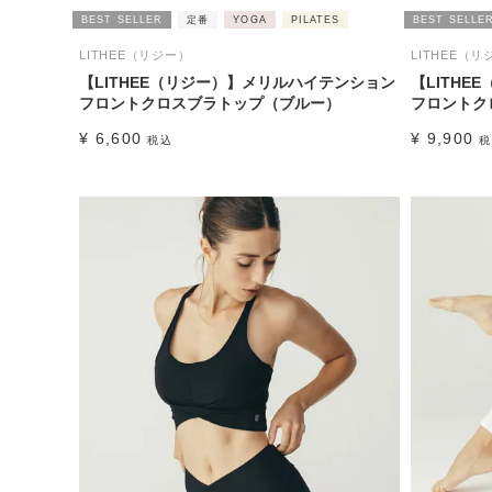
BEST SELLER
定番
YOGA
PILATES
BEST SELLE
LITHEE（リジー）
LITHEE（リ
【LITHEE（リジー）】メリルハイテンション
【LITH
フロントクロスブラトップ（ブルー）
フロントク
¥
6,600
¥
9,900
税込
税