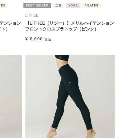
TES
BEST SELLER
定番
YOGA
PILATES
LITHEE
イテンション
【LITHEE（リジー）】メリルハイテンション
イト）
フロントクロスブラトップ（ピンク）
¥
6,600
税込