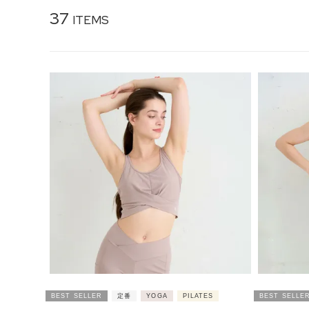
37
BEST SELLER
定番
YOGA
PILATES
BEST SELLE