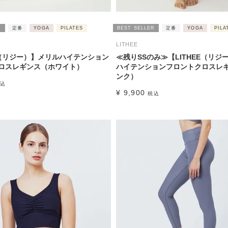
R
定番
YOGA
PILATES
BEST SELLER
定番
YOGA
PILA
LITHEE
EE（リジー）】メリルハイテンション
≪残りSSのみ≫【LITHEE（リジ
ロスレギンス（ホワイト）
ハイテンションフロントクロスレ
ンク）
込
¥
9,900
税込