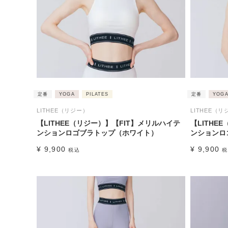
定番
YOGA
PILATES
定番
YOG
LITHEE（リジー）
LITHEE（リ
【LITHEE（リジー）】【FIT】メリルハイテ
【LITHE
ンションロゴブラトップ（ホワイト）
ンションロ
¥
9,900
¥
9,900
税込
税