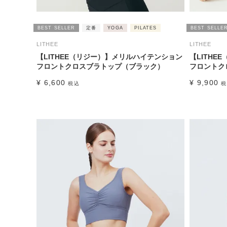
BEST SELLER
定番
YOGA
PILATES
BEST SELLE
LITHEE
LITHEE
【LITHEE（リジー）】メリルハイテンション
【LITH
フロントクロスブラトップ（ブラック）
フロントク
¥
6,600
¥
9,900
税込
税