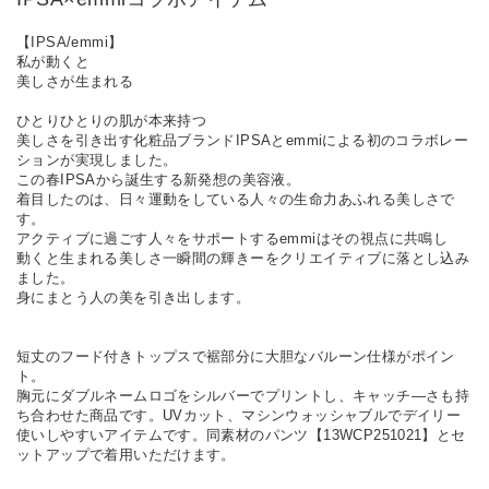
【IPSA/emmi】
私が動くと
美しさが生まれる
ひとりひとりの肌が本来持つ
美しさを引き出す化粧品ブランドIPSAとemmiによる初のコラボレー
ションが実現しました。
この春IPSAから誕生する新発想の美容液。
着目したのは、日々運動をしている人々の生命力あふれる美しさで
す。
アクティブに過ごす人々をサポートするemmiはその視点に共鳴し
動くと生まれる美しさ一瞬間の輝きーをクリエイティブに落とし込み
ました。
身にまとう人の美を引き出します。
短丈のフード付きトップスで裾部分に大胆なバルーン仕様がポイン
ト。
胸元にダブルネームロゴをシルバーでプリントし、キャッチ―さも持
ち合わせた商品です。UVカット、マシンウォッシャブルでデイリー
使いしやすいアイテムです。同素材のパンツ【13WCP251021】とセ
ットアップで着用いただけます。