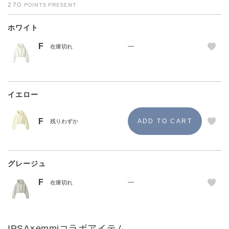
270
ホワイト
F
—
在庫切れ
イエロー
F
残りわずか
グレージュ
F
—
在庫切れ
IPSA×emmiコラボアイテム