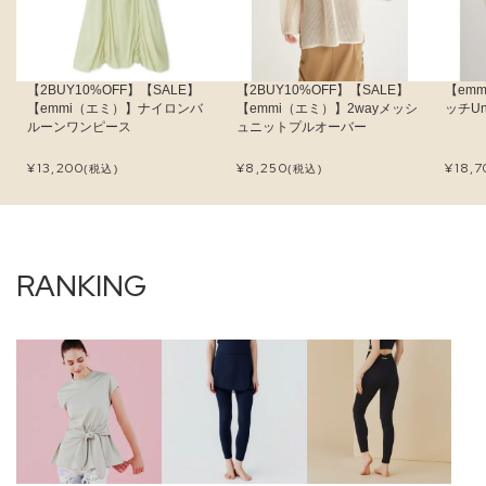
【2BUY10%OFF】【SALE】
【2BUY10%OFF】【SALE】
【em
【emmi（エミ）】ナイロンバ
【emmi（エミ）】2wayメッシ
ッチUn
ルーンワンピース
ュニットプルオーバー
¥
13,200
¥
8,250
¥
18,7
(税込)
(税込)