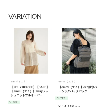
VARIATION
emmi（エミ）
emmi（エミ）
【2BUY10%OFF】【SALE】
【emmi（エミ）】eco撥水ベ
【emmi（エミ）】2wayメッ
ーシックバックパック
シュニットプルオーバー
OUTER
OUTER
¥
14,850
税込