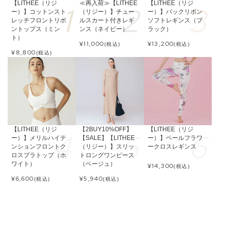
【LITHEE（リジ
≪再入荷≫【LITHEE
【LITHEE（リジ
ー）】コットンスト
（リジー）】チュー
ー）】バックリボン
レッチフロントリボ
ルスカート付きレギ
ソフトレギンス（ブ
ントップス（ミン
ンス（ネイビー）
ラック）
ト）
¥
11,000
¥
13,200
(税込)
(税込)
¥
8,800
(税込)
【LITHEE（リジ
【2BUY10%OFF】
【LITHEE（リジ
ー）】メリルハイテ
【SALE】【LITHEE
ー）】ペールフラワ
ンションフロントク
（リジー）】スリッ
ークロスレギンス
ロスブラトップ（ホ
トロングワンピース
ワイト）
（ベージュ）
¥
14,300
(税込)
¥
6,600
¥
5,940
(税込)
(税込)