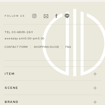
FOLLOW US
TEL 03-6809-2611
weekday am10:00~pm5:00
CONTACT FORM
SHOPPING GUIDE
FAQ
ITEM
SCENE
BRAND