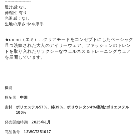
-------------------
透け感:なし
伸縮性:有り
光沢感：なし
生地の厚さ:やや厚手
-------------------
★emmi（エミ）…クリアモードをコンセプトにしたベーシック
且つ洗練された大人のデイリーウェア、ファッションのトレン
ドを取り入れたリラクシーなウェルネス＆トレーニングウェア
を展開しています。
機能
原産国
中国
素材
ポリエステル57%、綿39%、ポリウレタン4%/裏地:ポリエステル
100%
発売開始時期
2025年1月
商品番号
13WCT251017