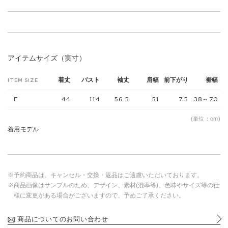
アイテムサイズ（実寸）
着丈
バスト
袖丈
肩幅
前下がり
裾幅
ITEM SIZE
F
44
114
56.5
51
7.5
38～70
(単位：cm)
着用モデル
※予約商品は、キャンセル・交換・返品はご遠慮いただいております。
※商品画像はサンプルのため、デザイン、素材(混率等)、色味やサイズ等の仕
様に変更がある場合がございますので、予めご了承ください。
商品についてのお問い合わせ