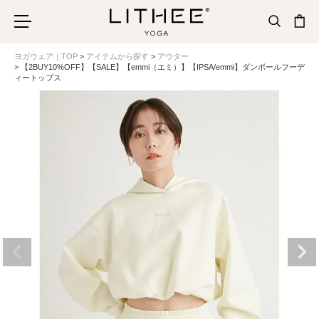
ヨガウェア｜TOP
アイテムから探す
アウター
【2BUY10%OFF】【SALE】【emmi（エミ）】【IPSA/emmi】ダンボールフーデ
ィートップス