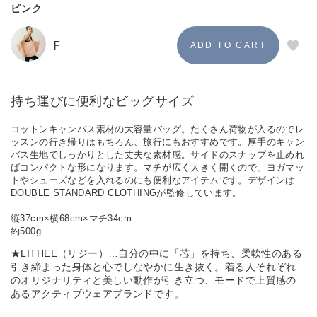
ピンク
F
持ち運びに便利なビッグサイズ
コットンキャンバス素材の大容量バッグ。たくさん荷物が入るのでレ
ッスンの行き帰りはもちろん、旅行にもおすすめです。厚手のキャン
バス生地でしっかりとした丈夫な素材感。サイドのスナップを止めれ
ばコンパクトな形になります。マチが広く大きく開くので、ヨガマッ
トやシューズなどを入れるのにも便利なアイテムです。デザインは
DOUBLE STANDARD CLOTHINGが監修しています。
縦37cm×横68cm×マチ34cm
約500g
★LITHEE（リジー）…自分の中に「芯」を持ち、柔軟性のある
引き締まった身体と心でしなやかに生き抜く。着る人それぞれ
のオリジナリティと美しい動作が引き立つ、モードで上質感の
あるアクティブウェアブランドです。