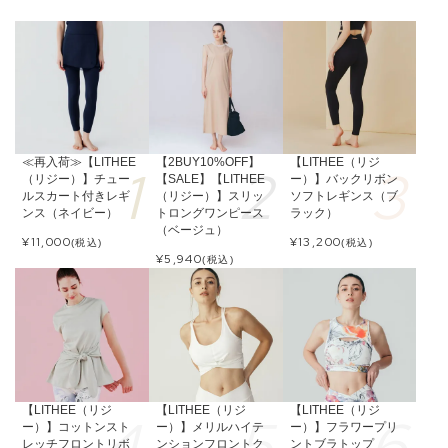
≪再入荷≫【LITHEE
【2BUY10%OFF】
【LITHEE（リジ
（リジー）】チュー
【SALE】【LITHEE
ー）】バックリボン
ルスカート付きレギ
（リジー）】スリッ
ソフトレギンス（ブ
ンス（ネイビー）
トロングワンピース
ラック）
（ベージュ）
¥
11,000
¥
13,200
(税込)
(税込)
¥
5,940
(税込)
【LITHEE（リジ
【LITHEE（リジ
【LITHEE（リジ
ー）】コットンスト
ー）】メリルハイテ
ー）】フラワープリ
レッチフロントリボ
ンションフロントク
ントブラトップ