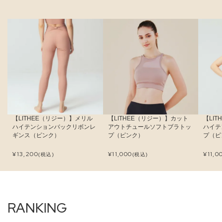
【LITHEE（リジー）】メリル
【LITHEE（リジー）】カット
【LI
ハイテンションバックリボンレ
アウトチュールソフトブラトッ
ハイテ
ギンス（ピンク）
プ（ピンク）
プ（ピ
¥
13,200
¥
11,000
¥
11,0
(税込)
(税込)