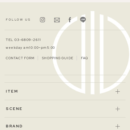
FOLLOW US
TEL 03-6809-2611
weekday am10:00~pm5:00
CONTACT FORM
SHOPPING GUIDE
FAQ
ITEM
SCENE
BRAND