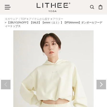
ヨガウェア｜TOP
アイテムから探す
アウター
【2BUY10%OFF】【SALE】【emmi（エミ）】【IPSA/emmi】ダンボールフーデ
ィートップス