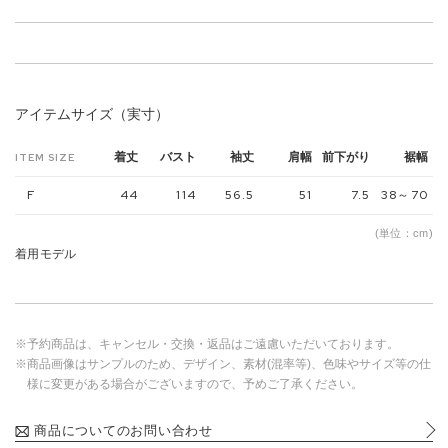
アイテムサイズ（実寸）
着丈
バスト
袖丈
肩幅
前下がり
裾幅
ITEM SIZE
F
44
114
56.5
51
7.5
38～70
(単位：cm)
着用モデル
※予約商品は、キャンセル・交換・返品はご遠慮いただいております。
※商品画像はサンプルのため、デザイン、素材(混率等)、色味やサイズ等の仕
様に変更がある場合がございますので、予めご了承ください。
商品についてのお問い合わせ