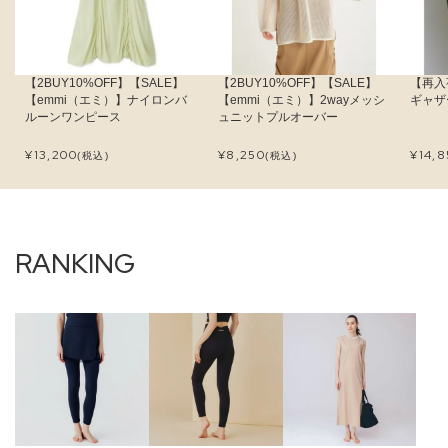
【2BUY10%OFF】【SALE】
【2BUY10%OFF】【SALE】
【再入
【emmi（エミ）】ナイロンバ
【emmi（エミ）】2wayメッシ
ギャザ
ルーンワンピース
ュニットプルオーバー
¥
13,200
¥
8,250
¥
14,
(税込)
(税込)