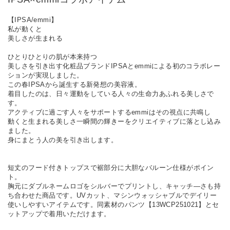
【IPSA/emmi】
私が動くと
美しさが生まれる
ひとりひとりの肌が本来持つ
美しさを引き出す化粧品ブランドIPSAとemmiによる初のコラボレー
ションが実現しました。
この春IPSAから誕生する新発想の美容液。
着目したのは、日々運動をしている人々の生命力あふれる美しさで
す。
アクティブに過ごす人々をサポートするemmiはその視点に共鳴し
動くと生まれる美しさ一瞬間の輝きーをクリエイティブに落とし込み
ました。
身にまとう人の美を引き出します。
短丈のフード付きトップスで裾部分に大胆なバルーン仕様がポイン
ト。
胸元にダブルネームロゴをシルバーでプリントし、キャッチ―さも持
ち合わせた商品です。UVカット、マシンウォッシャブルでデイリー
使いしやすいアイテムです。同素材のパンツ【13WCP251021】とセ
ットアップで着用いただけます。