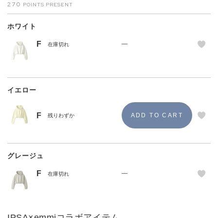
270
ホワイト
F
—
在庫切れ
イエロー
F
残りわずか
グレージュ
F
—
在庫切れ
IPSA×emmiコラボアイテム