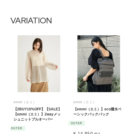
VARIATION
emmi（エミ）
emmi（エミ）
【2BUY10%OFF】【SALE】
【emmi（エミ）】eco撥水ベ
【emmi（エミ）】2wayメッ
ーシックバックパック
シュニットプルオーバー
OUTER
OUTER
¥
14,850
税込