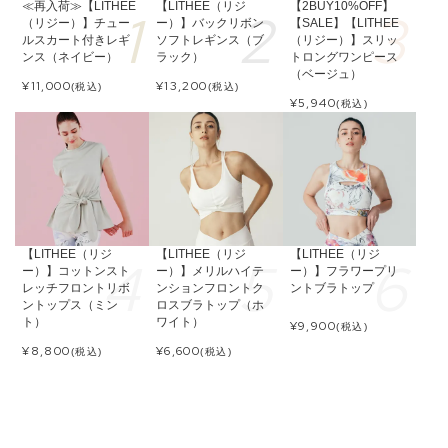
≪再入荷≫【LITHEE
【LITHEE（リジ
【2BUY10%OFF】
（リジー）】チュー
ー）】バックリボン
【SALE】【LITHEE
ルスカート付きレギ
ソフトレギンス（ブ
（リジー）】スリッ
ンス（ネイビー）
ラック）
トロングワンピース
（ベージュ）
¥
11,000
¥
13,200
(税込)
(税込)
¥
5,940
(税込)
【LITHEE（リジ
【LITHEE（リジ
【LITHEE（リジ
ー）】コットンスト
ー）】メリルハイテ
ー）】フラワープリ
レッチフロントリボ
ンションフロントク
ントブラトップ
ントップス（ミン
ロスブラトップ（ホ
ト）
ワイト）
¥
9,900
(税込)
¥
8,800
¥
6,600
(税込)
(税込)