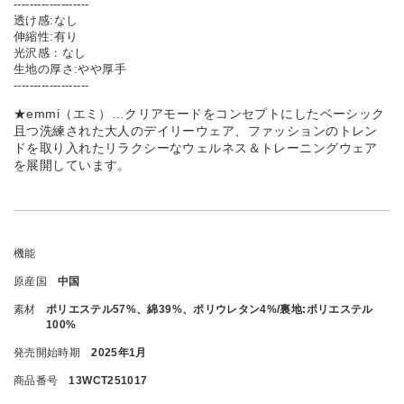
-------------------
透け感:なし
伸縮性:有り
光沢感：なし
生地の厚さ:やや厚手
-------------------
★emmi（エミ）…クリアモードをコンセプトにしたベーシック
且つ洗練された大人のデイリーウェア、ファッションのトレン
ドを取り入れたリラクシーなウェルネス＆トレーニングウェア
を展開しています。
機能
原産国
中国
素材
ポリエステル57%、綿39%、ポリウレタン4%/裏地:ポリエステル
100%
発売開始時期
2025年1月
商品番号
13WCT251017