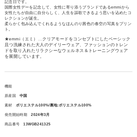
記念日です。
国際女性デーを記念して、女性に寄り添うブランドであるemmiから
女性たちが自由に自分らしく、人生を謳歌できるよう思いを込めたコ
レクションが誕生。
柔らかく包み込んでくれるようなほんのり茜色の春空の写真をプリン
ト。
★emmi（エミ）…クリアモードをコンセプトにしたベーシック
且つ洗練された大人のデイリーウェア、ファッションのトレン
ドを取り入れたリラクシーなウェルネス＆トレーニングウェア
を展開しています。
機能
原産国
中国
素材
ポリエステル100%/裏地:ポリエステル100%
発売開始時期
2024年3月
商品番号
13WGB241325