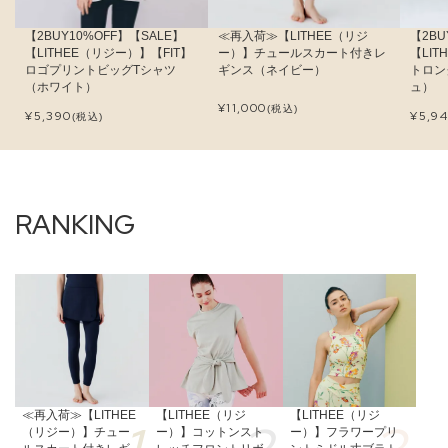
【2BUY10%OFF】【SALE】
≪再入荷≫【LITHEE（リジ
【2BU
【LITHEE（リジー）】【FIT】
ー）】チュールスカート付きレ
【LI
ロゴプリントビッグTシャツ
ギンス（ネイビー）
トロン
（ホワイト）
ュ）
¥
11,000
(税込)
¥
5,390
¥
5,9
(税込)
≪再入荷≫【LITHEE
【LITHEE（リジ
【LITHEE（リジ
（リジー）】チュー
ー）】コットンスト
ー）】フラワープリ