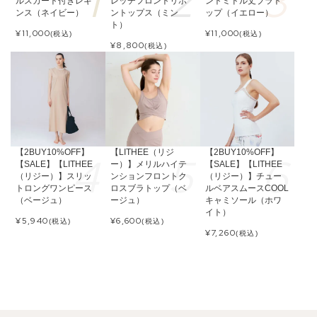
ルスカート付きレギ
レッチフロントリボ
ントミドル丈ブラト
ンス（ネイビー）
ントップス（ミン
ップ（イエロー）
ト）
¥
11,000
¥
11,000
(税込)
(税込)
¥
8,800
(税込)
【2BUY10%OFF】
【LITHEE（リジ
【2BUY10%OFF】
【SALE】【LITHEE
ー）】メリルハイテ
【SALE】【LITHEE
（リジー）】スリッ
ンションフロントク
（リジー）】チュー
トロングワンピース
ロスブラトップ（ベ
ルベアスムースCOOL
（ベージュ）
ージュ）
キャミソール（ホワ
イト）
¥
5,940
¥
6,600
(税込)
(税込)
¥
7,260
(税込)