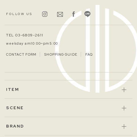
FOLLOW US
TEL 03-6809-2611
weekday am10:00~pm5:00
CONTACT FORM
SHOPPING GUIDE
FAQ
ITEM
SCENE
BRAND