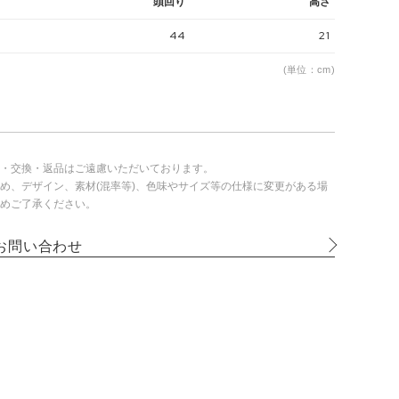
頭回り
高さ
44
21
(単位：cm)
・交換・返品はご遠慮いただいております。
め、デザイン、素材(混率等)、色味やサイズ等の仕様に変更がある場
めご了承ください。
お問い合わせ