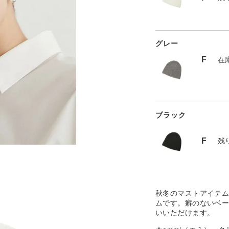
グレー
F
在
ブラック
F
残
秋冬のマストアイテ
ムです。癖のないベ
いいただけます。