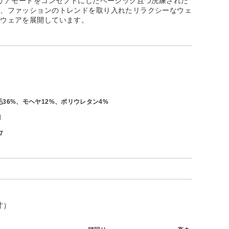
クリアモードをコンセプトにしたベーシック且つ洗練された
ア、ファッションのトレンドを取り入れたリラクシーなウェ
グウェアを展開しています。
毛36%、モヘヤ12%、ポリウレタン4%
月
7
寸）