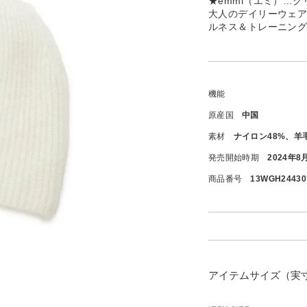
★emmi（エミ）…
大人のデイリーウェ
ルネス＆トレーニン
機能
原産国
中国
素材
ナイロン48%、羊
発売開始時期
2024年8
商品番号
13WGH24430
アイテムサイズ（実