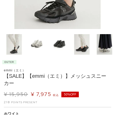
OUTER
emmi（エミ）
【SALE】【emmi（エミ）】メッシュスニー
カー
¥
15,950
¥
7,975
50%OFF
税込
218
ホワイト