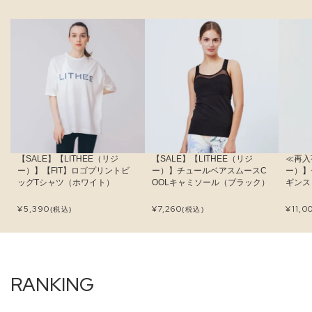
【SALE】【LITHEE（リジ
【SALE】【LITHEE（リジ
≪再入
ー）】【FIT】ロゴプリントビ
ー）】チュールベアスムースC
ー）】
ッグTシャツ（ホワイト）
OOLキャミソール（ブラック）
ギンス
¥
5,390
¥
7,260
¥
11,0
(税込)
(税込)