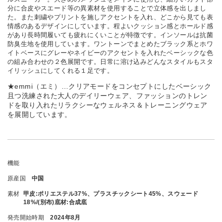
分に合皮やスエード等の異素材を使用することで立体感を出しまし
た。また刺繍やプリントを施しアクセントを入れ、どこから見ても表
情感のあるデザインにしています。程よいクッション感とホールド感
があり長時間履いても疲れにくいことが特徴です。インソールは抗菌
防臭生地を使用しています。ワントーンでまとめたブラック系とホワ
イトベースにグレーやネイビーのアクセントを入れたベーシックな色
の組み合わせの２色展開です。日常に溶け込みどんなスタイルもスタ
イリッシュにしてくれる１足です。
★emmi（エミ）…クリアモードをコンセプトにしたベーシック
且つ洗練された大人のデイリーウェア、ファッションのトレン
ドを取り入れたリラクシーなウェルネス＆トレーニングウェア
を展開しています。
機能
原産国
中国
素材
甲皮:ポリエステル37%、プラスチックシート45%、スウェード
18%/(別布)底材:合成底
発売開始時期
2024年8月