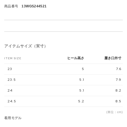
商品番号
13WGS244521
アイテムサイズ（実寸）
ヒール高さ
履き口外寸
ITEM SIZE
23
5
7.6
23.5
5.1
7.9
24
5.1
8.2
24.5
5.2
8.5
(単位：cm)
着用モデル