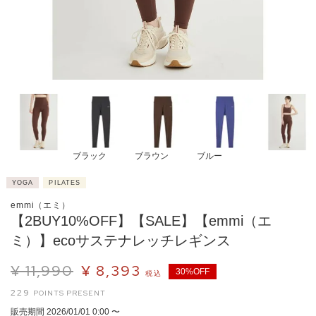
ブラック
ブラウン
ブルー
YOGA
PILATES
emmi（エミ）
【2BUY10%OFF】【SALE】【emmi（エ
ミ）】ecoサステナレッチレギンス
¥
11,990
¥
8,393
30%OFF
税込
229
販売期間
2026/01/01 0:00
〜