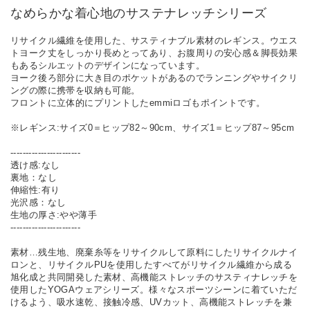
なめらかな着心地のサステナレッチシリーズ
リサイクル繊維を使用した、サスティナブル素材のレギンス。ウエス
トヨーク丈をしっかり長めとってあり、お腹周りの安心感＆脚長効果
もあるシルエットのデザインになっています。
ヨーク後ろ部分に大き目のポケットがあるのでランニングやサイクリ
ングの際に携帯を収納も可能。
フロントに立体的にプリントしたemmiロゴもポイントです。
※レギンス:サイズ0＝ヒップ82～90cm、サイズ1＝ヒップ87～95cm
-----------------------
透け感:なし
裏地：なし
伸縮性:有り
光沢感：なし
生地の厚さ:やや薄手
-----------------------
素材…残生地、廃棄糸等をリサイクルして原料にしたリサイクルナイ
ロンと、リサイクルPUを使用したすべてがリサイクル繊維から成る
旭化成と共同開発した素材、高機能ストレッチのサスティナレッチを
使用したYOGAウェアシリーズ。様々なスポーツシーンに着ていただ
けるよう、吸水速乾、接触冷感、UVカット、高機能ストレッチを兼