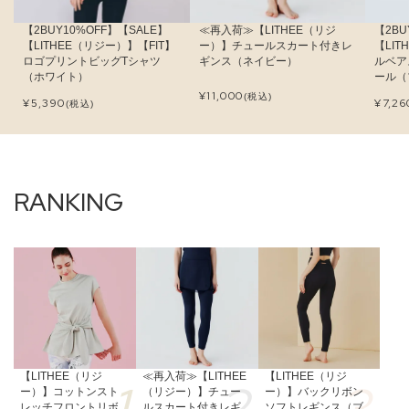
【2BUY10%OFF】【SALE】
≪再入荷≫【LITHEE（リジ
【2BU
【LITHEE（リジー）】【FIT】
ー）】チュールスカート付きレ
【LI
ロゴプリントビッグTシャツ
ギンス（ネイビー）
ルベア
（ホワイト）
ール（
¥
11,000
(税込)
¥
5,390
¥
7,26
(税込)
【LITHEE（リジ
≪再入荷≫【LITHEE
【LITHEE（リジ
ー）】コットンスト
（リジー）】チュー
ー）】バックリボン
レッチフロントリボ
ルスカート付きレギ
ソフトレギンス（ブ