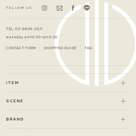
FOLLOW US
TEL 03-6809-2611
weekday am10:00~pm5:00
CONTACT FORM
SHOPPING GUIDE
FAQ
ITEM
SCENE
BRAND