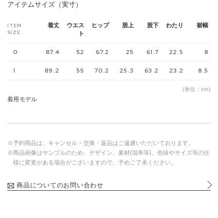
アイテムサイズ（実寸）
着丈
ウエス
ヒップ
股上
股下
わたり
裾幅
ITEM
SIZE
ト
0
87.4
52
67.2
25
61.7
22.5
8
1
89.2
55
70.2
25.3
63.2
23.2
8.5
(単位：cm)
着用モデル
※予約商品は、キャンセル・交換・返品はご遠慮いただいております。
※商品画像はサンプルのため、デザイン、素材(混率等)、色味やサイズ等の仕
様に変更がある場合がございますので、予めご了承ください。
商品についてのお問い合わせ