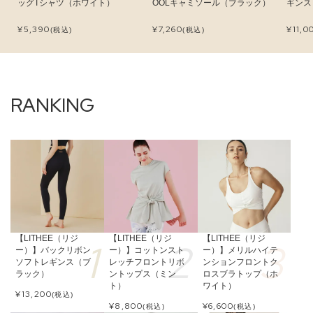
ッグTシャツ（ホワイト）
OOLキャミソール（ブラック）
ギンス
¥
5,390
¥
7,260
¥
11,0
(税込)
(税込)
【LITHEE（リジ
【LITHEE（リジ
【LITHEE（リジ
ー）】バックリボン
ー）】コットンスト
ー）】メリルハイテ
ソフトレギンス（ブ
レッチフロントリボ
ンションフロントク
ラック）
ントップス（ミン
ロスブラトップ（ホ
ト）
ワイト）
¥
13,200
(税込)
¥
8,800
¥
6,600
(税込)
(税込)