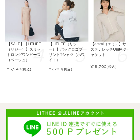
【SALE】【LITHEE
【LITHEE（リジ
【emmi（エミ）】サ
（リジー）】スリッ
ー）】バックロゴプ
ステナレッチUnity ジ
トロングワンピース
リントTシャツ（ホワ
ャケット
（ベージュ）
イト）
¥
18,700
(税込)
¥
5,940
¥
7,700
(税込)
(税込)