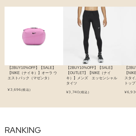
【2BUY10%OFF】【SALE】
【2BUY10%OFF】【SALE】
【2BU
【NIKE（ナイキ）】オーラ ウ
【OUTLET】【NIKE（ナイ
【NI
エストパック（マゼンタ）
キ）】メンズ エッセンシャル
スタイ
タイツ
トップ
¥
3,696
(税込)
¥
3,740
¥
6,9
(税込)