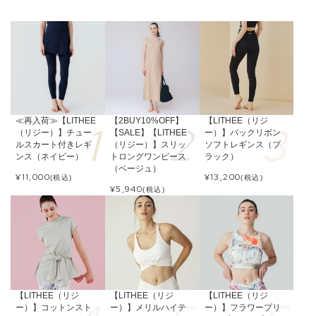
≪再入荷≫【LITHEE
【2BUY10%OFF】
【LITHEE（リジ
（リジー）】チュー
【SALE】【LITHEE
ー）】バックリボン
ルスカート付きレギ
（リジー）】スリッ
ソフトレギンス（ブ
ンス（ネイビー）
トロングワンピース
ラック）
（ベージュ）
¥
11,000
¥
13,200
(税込)
(税込)
¥
5,940
(税込)
【LITHEE（リジ
【LITHEE（リジ
【LITHEE（リジ
ー）】コットンスト
ー）】メリルハイテ
ー）】フラワープリ