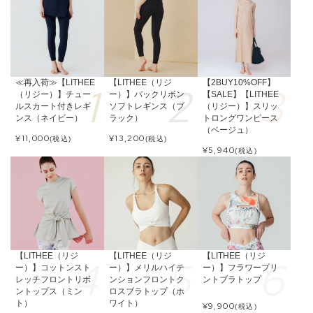
≪再入荷≫【LITHEE
【LITHEE（リジ
【2BUY10%OFF】
（リジー）】チュー
ー）】バックリボン
【SALE】【LITHEE
ルスカート付きレギ
ソフトレギンス（ブ
（リジー）】スリッ
ンス（ネイビー）
ラック）
トロングワンピース
（ベージュ）
¥
11,000
¥
13,200
(税込)
(税込)
¥
5,940
(税込)
【LITHEE（リジ
【LITHEE（リジ
【LITHEE（リジ
ー）】コットンスト
ー）】メリルハイテ
ー）】フラワープリ
レッチフロントリボ
ンションフロントク
ントブラトップ
ントップス（ミン
ロスブラトップ（ホ
ト）
ワイト）
¥
9,900
(税込)