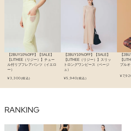
【2BUY10%OFF】【SALE】
【2BUY10%OFF】【SALE】
【2BU
【LITHEE（リジー）】チュー
【LITHEE（リジー）】スリッ
【LI
ル付リブフレアパンツ（イエロ
トロングワンピース（ベージ
プルオ
ー）
ュ）
¥
7,92
¥
3,300
¥
5,940
(税込)
(税込)