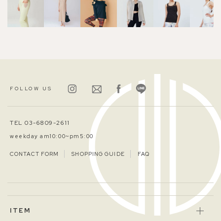
FOLLOW US
TEL 03-6809-2611
weekday am10:00~pm5:00
CONTACT FORM
SHOPPING GUIDE
FAQ
ITEM