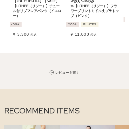
【2BUY10%OFF】【SALE】
≪残りS-Mのみ
【LITHEE（リジー）】チュー
≫【LITHEE（リジー）】フラ
ル付リブフレアパンツ（イエロ
ワープリントミドル丈ブラトッ
ー）
プ（ピンク）
Y
YOGA
YOGA
PILATES
¥
3,300
¥
11,000
税込
税込
レビューを書く
RECOMMEND ITEMS