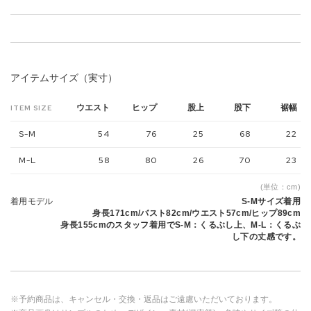
アイテムサイズ（実寸）
ウエスト
ヒップ
股上
股下
裾幅
ITEM SIZE
S-M
54
76
25
68
22
M-L
58
80
26
70
23
(単位：cm)
着用モデル
S-Mサイズ着用
身長171cm/バスト82cm/ウエスト57cm/ヒップ89cm
身長155cmのスタッフ着用でS-M：くるぶし上、M-L：くるぶ
し下の丈感です。
※予約商品は、キャンセル・交換・返品はご遠慮いただいております。