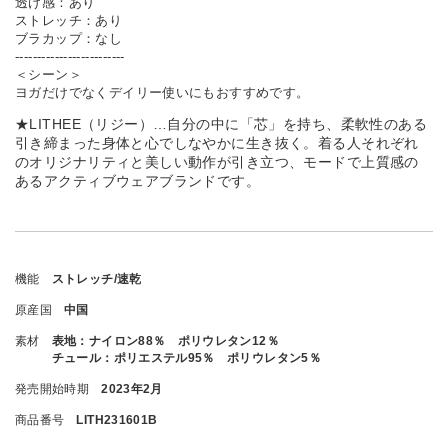
透け感：あり
ストレッチ：あり
ブラカップ：なし
-------------------------
＜シーン＞
ヨガだけでなくデイリー使いにもおすすめです。
★LITHEE（リジー）…自分の中に「芯」を持ち、柔軟性のある
引き締まった身体と心でしなやかに生き抜く。着る人それぞれ
のオリジナリティと美しい動作が引き立つ、モードで上質感の
あるアクティブウェアブランドです。
機能
ストレッチ/速乾
原産国
中国
素材
表地：ナイロン88％ ポリウレタン12％
チュール：ポリエステル95％ ポリウレタン5％
発売開始時期
2023年2月
商品番号
LITH231601B