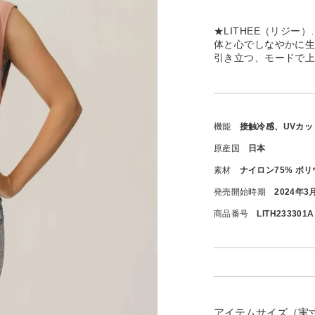
★LITHEE（リジ
体と心でしなやかに
引き立つ、モードで
機能
接触冷感、UVカッ
原産国
日本
素材
ナイロン75% ポリ
発売開始時期
2024年3
商品番号
LITH233301A
アイテムサイズ（実