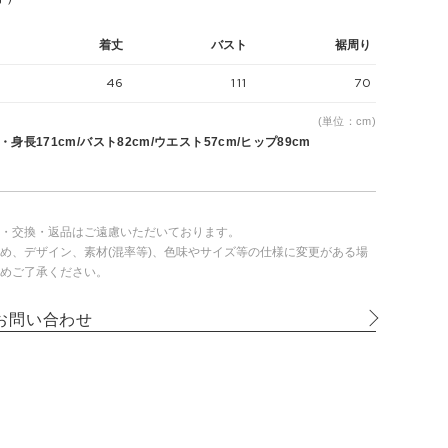
着丈
バスト
裾周り
46
111
70
(単位：cm)
身長171cm/バスト82cm/ウエスト57cm/ヒップ89cm
・交換・返品はご遠慮いただいております。
め、デザイン、素材(混率等)、色味やサイズ等の仕様に変更がある場
めご了承ください。
お問い合わせ