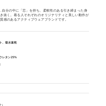
ー）…自分の中に「芯」を持ち、柔軟性のある引き締まった身
生き抜く。着る人それぞれのオリジナリティと美しい動作が
上質感のあるアクティブウェアブランドです。
ト、吸水速乾
ウレタン25%
月
寸）