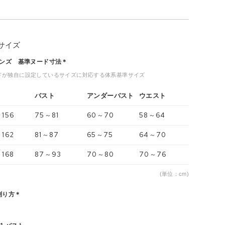
サイズ
ィメンズ 基準ヌード寸法＊
ドが独自に設定しているサイズに対応する体系基準サイズ
バスト
アンダーバスト
ウエスト
～156
75～81
60～70
58～64
～162
81～87
65～75
64～70
～168
87～93
70～80
70～76
(単位：cm)
測り方＊