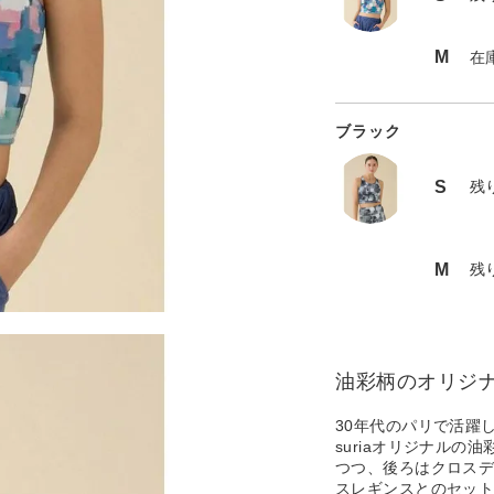
M
在
ブラック
S
残
M
残
油彩柄のオリジ
30年代のパリで活躍
suriaオリジナル
つつ、後ろはクロス
スレギンスとのセッ