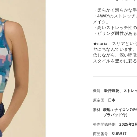
・柔らかく滑らかな
・4WAYのストレッ
メイク。
・高いストレッチ性
・ピリング耐性があ
★suria…スリアと
ヤにちなんでいます
信じながら、深い呼
スタイルを豊かに彩
機能
吸汗速乾、ストレ
原産国
日本
素材
表地：ナイロン74
ブラパッド付）
発売開始時期
2025年2
商品番号
SUB517