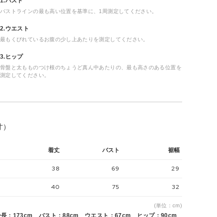
1.バスト
バストラインの最も高い位置を基準に、1周測定してください。
2.ウエスト
最もくびれているお腹の少し上あたりを測定してください。
3.ヒップ
骨盤と太もものつけ根のちょうど真ん中あたりの、最も高さのある位置を
測定してください。
寸）
着丈
バスト
裾幅
38
69
29
40
75
32
(単位：cm)
長：173cm バスト：88cm ウエスト：67cm ヒップ：90cm