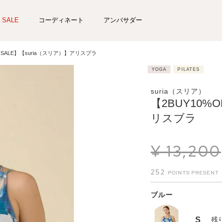
SALE
コーディネート
アンバサダー
【SALE】【suria（スリア）】アリスブラ
YOGA
PILATES
suria（スリア）
【2BUY10%
リスブラ
¥
13,200
252
ブルー
S
残