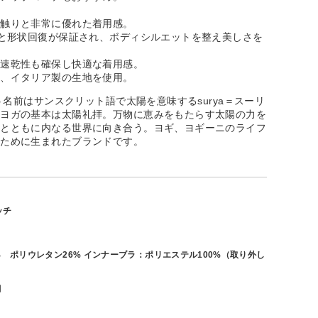
手触りと非常に優れた着用感。
チと形状回復が保証され、ボディシルエットを整え美しさを
の速乾性も確保し快適な着用感。
る、イタリア製の生地を使用。
いう名前はサンスクリット語で太陽を意味するsurya＝スーリ
。ヨガの基本は太陽礼拝。万物に恵みをもたらす太陽の力を
吸とともに内なる世界に向き合う。ヨギ、ヨギーニのライフ
るために生まれたブランドです。
ッチ
% ポリウレタン26% インナーブラ：ポリエステル100%（取り外し
月