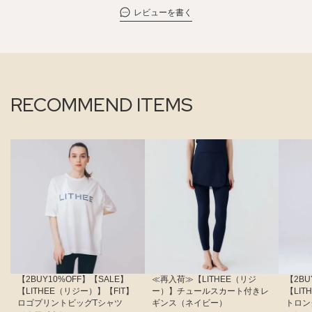
レビューを書く
RECOMMEND ITEMS
【2BUY10%OFF】【SALE】
≪再入荷≫【LITHEE（リジ
【2BU
【LITHEE（リジー）】【FIT】
ー）】チュールスカート付きレ
【LI
ロゴプリントビッグTシャツ
ギンス（ネイビー）
トロン