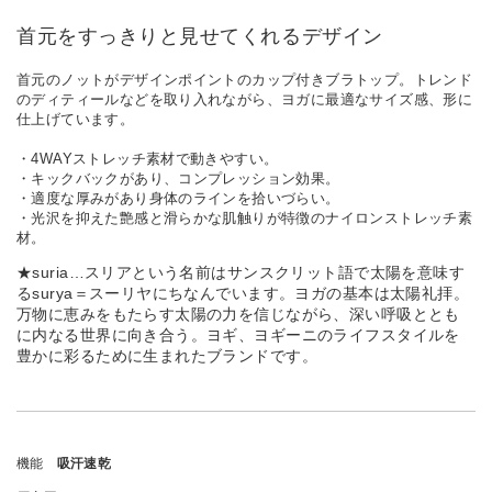
首元をすっきりと見せてくれるデザイン
首元のノットがデザインポイントのカップ付きブラトップ。トレンド
のディティールなどを取り入れながら、ヨガに最適なサイズ感、形に
仕上げています。
・4WAYストレッチ素材で動きやすい。
・キックバックがあり、コンプレッション効果。
・適度な厚みがあり身体のラインを拾いづらい。
・光沢を抑えた艶感と滑らかな肌触りが特徴のナイロンストレッチ素
材。
★suria…スリアという名前はサンスクリット語で太陽を意味す
るsurya＝スーリヤにちなんでいます。ヨガの基本は太陽礼拝。
万物に恵みをもたらす太陽の力を信じながら、深い呼吸ととも
に内なる世界に向き合う。ヨギ、ヨギーニのライフスタイルを
豊かに彩るために生まれたブランドです。
機能
吸汗速乾