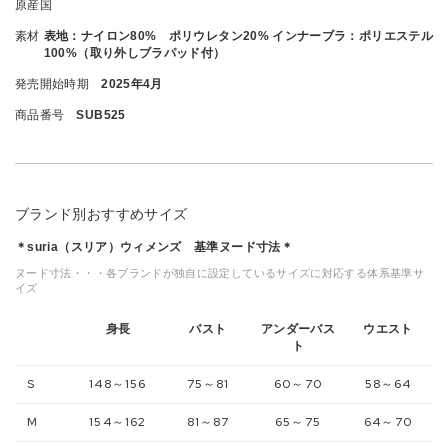
原産国
素材
表地：ナイロン80% ポリウレタン20% インナーブラ：ポリエステル
100%（取り外しブラパッド付）
発売開始時期
2025年4月
商品番号
SUB525
ブランド別おすすめサイズ
＊suria（スリア）ウィメンズ 基準ヌード寸法＊
ヌード寸法・・・各ブランドが独自に設定しているサイズに対応する体系基準サ
イズ
身長
バスト
アンダーバス
ウエスト
ト
S
148～156
75～81
60～70
58～64
M
154～162
81～87
65～75
64～70