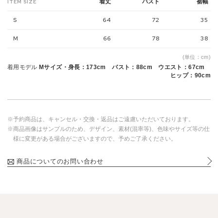
着丈
バスト
裾幅
ITEM SIZE
S
64
72
35
M
66
78
38
(単位：cm)
着用モデル
Mサイズ・身長：173cm バスト：88cm ウエスト：67cm
ヒップ：90cm
※予約商品は、キャンセル・交換・返品はご遠慮いただいております。
※商品画像はサンプルのため、デザイン、素材(混率等)、色味やサイズ等の仕
様に変更がある場合がございますので、予めご了承ください。
商品についてのお問い合わせ