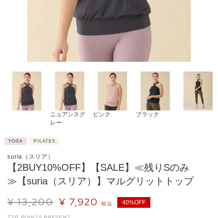
ニュアンスグ
ピンク
ブラック
レー
YOGA
PILATES
suria（スリア）
【2BUY10%OFF】【SALE】≪残りSのみ
≫【suria（スリア）】マルグリットトップ
¥
13,200
¥
7,920
40%OFF
税込
216