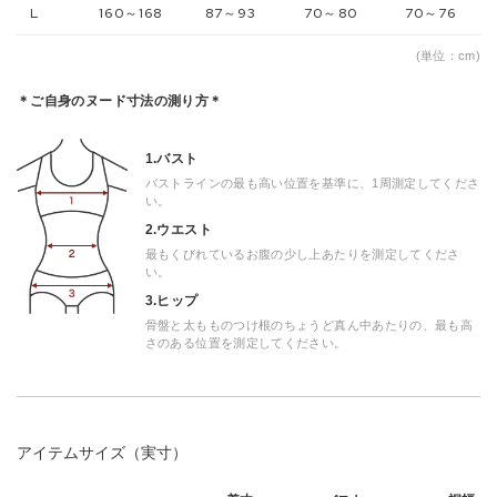
L
160～168
87～93
70～80
70～76
(単位：cm)
＊ご自身のヌード寸法の測り方＊
1.バスト
バストラインの最も高い位置を基準に、1周測定してくださ
い。
2.ウエスト
最もくびれているお腹の少し上あたりを測定してくださ
い。
3.ヒップ
骨盤と太もものつけ根のちょうど真ん中あたりの、最も高
さのある位置を測定してください。
アイテムサイズ（実寸）