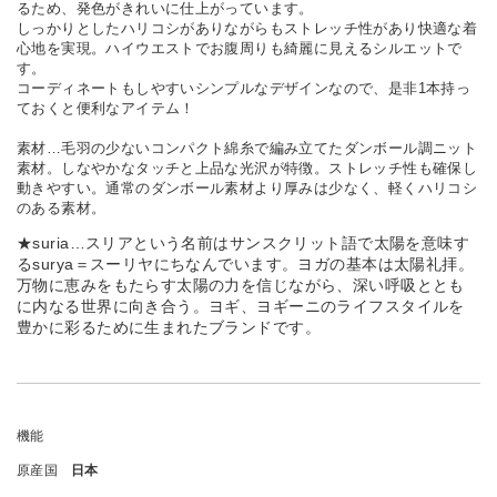
るため、発色がきれいに仕上がっています。
しっかりとしたハリコシがありながらもストレッチ性があり快適な着
心地を実現。ハイウエストでお腹周りも綺麗に見えるシルエットで
す。
コーディネートもしやすいシンプルなデザインなので、是非1本持っ
ておくと便利なアイテム！
素材…毛羽の少ないコンパクト綿糸で編み立てたダンボール調ニット
素材。しなやかなタッチと上品な光沢が特徴。ストレッチ性も確保し
動きやすい。通常のダンボール素材より厚みは少なく、軽くハリコシ
のある素材。
★suria…スリアという名前はサンスクリット語で太陽を意味す
るsurya＝スーリヤにちなんでいます。ヨガの基本は太陽礼拝。
万物に恵みをもたらす太陽の力を信じながら、深い呼吸ととも
に内なる世界に向き合う。ヨギ、ヨギーニのライフスタイルを
豊かに彩るために生まれたブランドです。
機能
原産国
日本