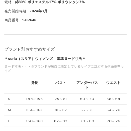
素材
綿80% ポリエステル17% ポリウレタン3%
発売開始時期
2024年3月
商品番号
SUP646
ブランド別おすすめサイズ
＊suria（スリア）ウィメンズ 基準ヌード寸法＊
ヌード寸法・・・各ブランドが独自に設定しているサイズに対応する体系基準サ
イズ
身長
バスト
アンダーバス
ウエスト
ト
S
148～156
75～81
60～70
58～64
M
154～162
81～87
65～75
64～70
L
160～168
87～93
70～80
70～76