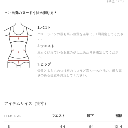
(単位：cm)
＊ご自身のヌード寸法の測り方＊
1.バスト
バストラインの最も高い位置を基準に、1周測定してくださ
い。
2.ウエスト
最もくびれているお腹の少し上あたりを測定してくださ
い。
3.ヒップ
骨盤と太もものつけ根のちょうど真ん中あたりの、最も高
さのある位置を測定してください。
アイテムサイズ（実寸）
ウエスト
股下
裾幅
ITEM SIZE
S
64
64
13.4