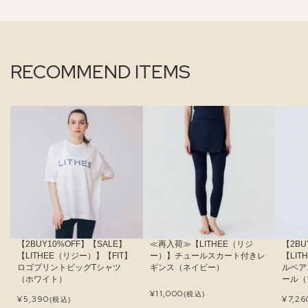
RECOMMEND ITEMS
【2BUY10%OFF】【SALE】
≪再入荷≫【LITHEE（リジ
【2BU
【LITHEE（リジー）】【FIT】
ー）】チュールスカート付きレ
【LI
ロゴプリントビッグTシャツ
ギンス（ネイビー）
ルベア
（ホワイト）
ール（
¥
11,000
(税込)
¥
5,390
¥
7,26
(税込)