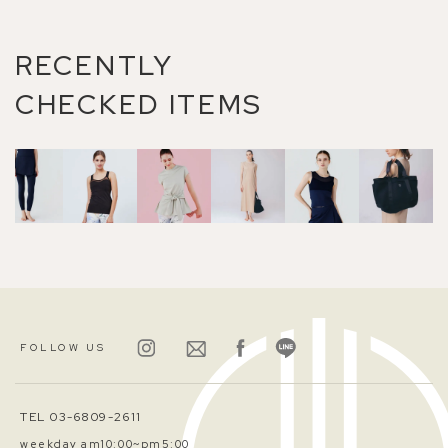
RECENTLY
CHECKED ITEMS
FOLLOW US
TEL 03-6809-2611
weekday am10:00~pm5:00