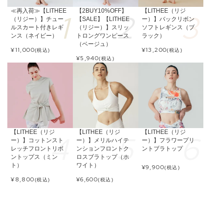
≪再入荷≫【LITHEE
【2BUY10%OFF】
【LITHEE（リジ
（リジー）】チュー
【SALE】【LITHEE
ー）】バックリボン
ルスカート付きレギ
（リジー）】スリッ
ソフトレギンス（ブ
ンス（ネイビー）
トロングワンピース
ラック）
（ベージュ）
¥
11,000
¥
13,200
(税込)
(税込)
¥
5,940
(税込)
【LITHEE（リジ
【LITHEE（リジ
【LITHEE（リジ
ー）】コットンスト
ー）】メリルハイテ
ー）】フラワープリ
レッチフロントリボ
ンションフロントク
ントブラトップ
ントップス（ミン
ロスブラトップ（ホ
ト）
ワイト）
¥
9,900
(税込)
¥
8,800
¥
6,600
(税込)
(税込)