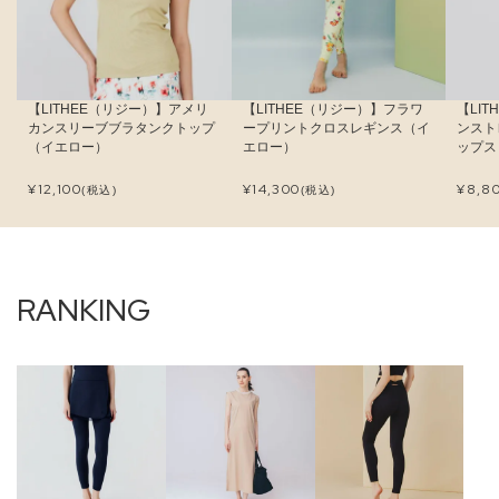
【LITHEE（リジー）】アメリ
【LITHEE（リジー）】フラワ
【LI
カンスリーブブラタンクトップ
ープリントクロスレギンス（イ
ンスト
（イエロー）
エロー）
ップス
¥
12,100
¥
14,300
¥
8,8
(税込)
(税込)