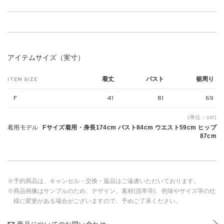
アイテムサイズ（実寸）
着丈
バスト
裾周り
ITEM SIZE
F
41
81
69
(単位：cm)
着用モデル
Fサイズ着用・身長174cm バスト84cm ウエスト59cm ヒップ
87cm
※予約商品は、キャンセル・交換・返品はご遠慮いただいております。
※商品画像はサンプルのため、デザイン、素材(混率等)、色味やサイズ等の仕
様に変更がある場合がございますので、予めご了承ください。