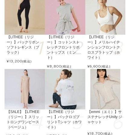
【LITHEE（リジ
【LITHEE（リジ
【LITHEE（リジ
ー）】バックリボン
ー）】コットンスト
ー）】メリルハイテ
ソフトレギンス（ブ
レッチフロントリボ
ンションフロントク
ラック）
ントップス（ミン
ロスブラトップ（ホ
ト）
ワイト）
¥
13,200
(税込)
¥
8,800
¥
6,600
(税込)
(税込)
【SALE】【LITHEE
【LITHEE（リジ
【emmi（エミ）】サ
（リジー）】スリッ
ー）】バックロゴプ
ステナレッチUnity ジ
トロングワンピース
リントTシャツ（ホワ
ャケット
（ベージュ）
イト）
¥
18,700
(税込)