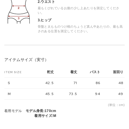
2.ウエスト
最もくびれているお腹の少し上あたりを測定してくださ
い。
3.ヒップ
骨盤と太もものつけ根のちょうど真ん中あたりの、最も高
さのある位置を測定してください。
アイテムサイズ（実寸）
裄丈
着丈
バスト
首回り
ITEM SIZE
S
42.5
71
86
48
M
45.5
73.5
94
49
(単位：cm)
着用モデル
モデル身長:170cm
着用サイズ:M