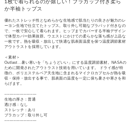
1枚で着られるのが嬉しい！ブラカップ付き柔ら
か半袖トップス
優れたストレッチ性となめらかな生地感で肌当たりの良さが魅力のレ
ーヨン生地で仕立てたトップス。取り外し可能なブラパッド付きなの
で、一枚で安心して着られます。ヒップまでカバーする半袖デザイン
で体型カバー効果抜群。ウエストにかけての柔らかな落ち感が上品な
一枚です。熱を吸収・放出して快適な肌表面温度を保つ温度調節素材
アウトラストを採用しています。
＜素材＞
Outlast…暑い寒いを「ちょうどいい」にする温度調節素材。NASAの
ために開発されたアウトラスト技術を用いています。 ドライ感が特
徴の、ポリエステルベア天生地に含まれるマイクロカプセルが熱を吸
収・保持・放出する事で、肌表面の温度を一定に保ち暑さや寒さを和
らげます。
-------------------------
生地の厚さ：普通
透け感：なし
ストレッチ：あり
ブラカップ：取り外し可
-------------------------