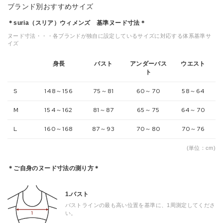
ブランド別おすすめサイズ
＊suria（スリア）ウィメンズ 基準ヌード寸法＊
ヌード寸法・・・各ブランドが独自に設定しているサイズに対応する体系基準サ
イズ
身長
バスト
アンダーバス
ウエスト
ト
S
148～156
75～81
60～70
58～64
M
154～162
81～87
65～75
64～70
L
160～168
87～93
70～80
70～76
(単位：cm)
＊ご自身のヌード寸法の測り方＊
1.バスト
バストラインの最も高い位置を基準に、1周測定してくださ
い。