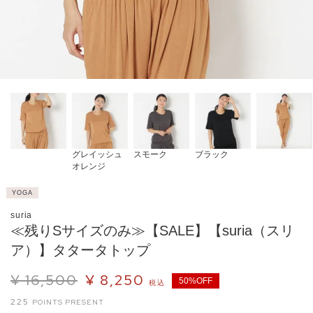
グレイッシュ
スモーク
ブラック
オレンジ
YOGA
suria
≪残りSサイズのみ≫【SALE】【suria（スリ
ア）】タタータトップ
¥
16,500
¥
8,250
50%OFF
税込
225