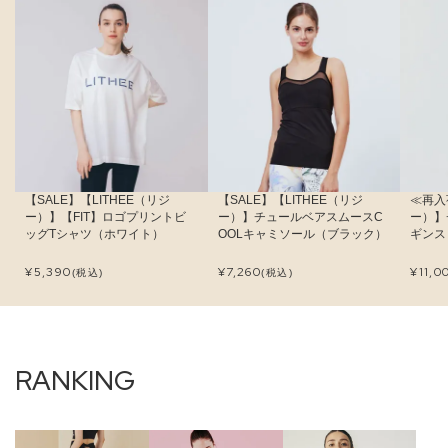
【SALE】【LITHEE（リジ
【SALE】【LITHEE（リジ
≪再入
ー）】【FIT】ロゴプリントビ
ー）】チュールベアスムースC
ー）】
ッグTシャツ（ホワイト）
OOLキャミソール（ブラック）
ギンス
¥
5,390
¥
7,260
¥
11,0
(税込)
(税込)