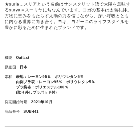
★suria…スリアという名前はサンスクリット語で太陽を意味す
るsurya＝スーリヤにちなんでいます。ヨガの基本は太陽礼拝。
万物に恵みをもたらす太陽の力を信じながら、深い呼吸ととも
に内なる世界に向き合う。ヨギ、ヨギーニのライフスタイルを
豊かに彩るために生まれたブランドです。
機能
Outlast
原産国
日本
素材
表地：レーヨン95％ ポリウレタン5％
内側ブラ表：レーヨン95％ ポリウレタン5％
ブラ袋布：ポリエステル100％
(取り外しブラパッド付)
発売開始時期
2021年10月
商品番号
SUB441