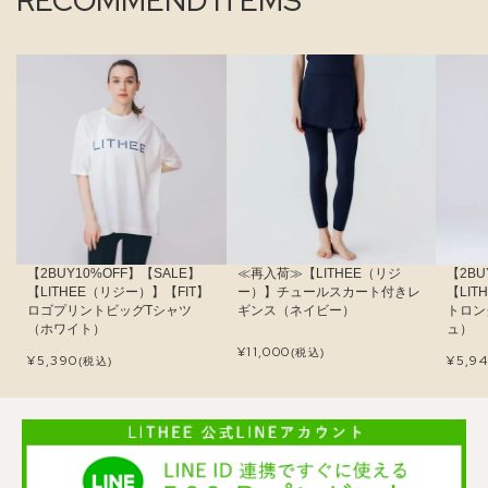
RECOMMEND ITEMS
【2BUY10%OFF】【SALE】
≪再入荷≫【LITHEE（リジ
【2BU
【LITHEE（リジー）】【FIT】
ー）】チュールスカート付きレ
【LI
ロゴプリントビッグTシャツ
ギンス（ネイビー）
トロン
（ホワイト）
ュ）
¥
11,000
(税込)
¥
5,390
¥
5,9
(税込)