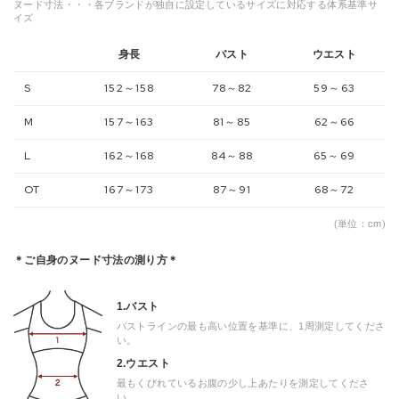
ヌード寸法・・・各ブランドが独自に設定しているサイズに対応する体系基準サ
イズ
身長
バスト
ウエスト
S
152～158
78～82
59～63
M
157～163
81～85
62～66
L
162～168
84～88
65～69
OT
167～173
87～91
68～72
(単位：cm)
＊ご自身のヌード寸法の測り方＊
1.バスト
バストラインの最も高い位置を基準に、1周測定してくださ
い。
2.ウエスト
最もくびれているお腹の少し上あたりを測定してくださ
い。