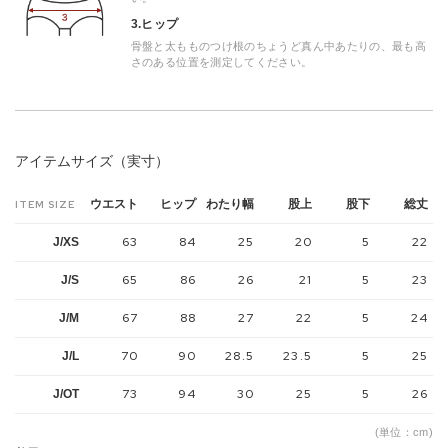
3.ヒップ
骨盤と太もものつけ根のちょうど真ん中あたりの、最も高
さのある位置を測定してください。
アイテムサイズ（実寸）
ウエスト
ヒップ
わたり幅
股上
股下
総丈
ITEM SIZE
63
84
25
20
5
22
J/XS
65
86
26
21
5
23
J/S
67
88
27
22
5
24
J/M
70
90
28.5
23.5
5
25
J/L
73
94
30
25
5
26
J/OT
(単位：cm)