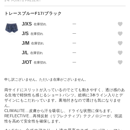
54
トレースブルーF17/ブラック
J/XS
—
在庫切れ
J/S
—
在庫切れ
J/M
—
在庫切れ
J/L
—
在庫切れ
J/OT
—
在庫切れ
申し訳ございません。ただいま在庫がございません。
両サイドにスリットが入っているのでとても動きやすく、透け感のあ
る生地で軽快性も感じるショートパンツ。総柄に3本ライン入りとデ
ザインにもこだわっています。裏地付きなので透けも気になりませ
ん。
CLIMALITE…皮膚から汗を吸収し、ドライな状態に保ちます。
REFLECTIVE…再帰反射（リフレクティブ）テクノロジーが、視認
性を高めて安全性を確保します。