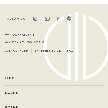
FOLLOW US
TEL 03-6809-2611
weekday am10:00~pm5:00
CONTACT FORM
SHOPPING GUIDE
FAQ
ITEM
SCENE
BRAND