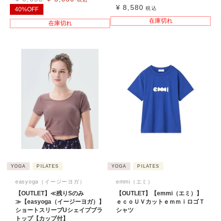
¥
8,580
税込
40%OFF
在庫切れ
在庫切れ
YOGA
PILATES
YOGA
PILATES
easyoga（イージーヨガ）
emmi（エミ）
【OUTLET】≪残りSのみ
【OUTLET】【emmi（エミ）】
≫【easyoga（イージーヨガ）】
ｅｃｏＵＶカットｅｍｍｉロゴＴ
ショートスリーブUシェイプブラ
シャツ
トップ【カップ付】