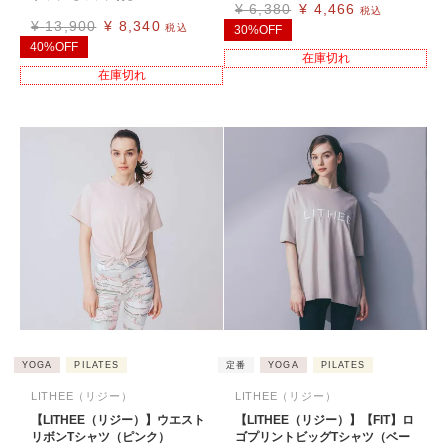
¥
6,380
¥
4,466
税込
¥
13,900
¥
8,340
税込
30%OFF
40%OFF
在庫切れ
在庫切れ
YOGA
PILATES
定番
YOGA
PILATES
LITHEE（リジー）
LITHEE（リジー）
【LITHEE（リジー）】ウエスト
【LITHEE（リジー）】【FIT】ロ
リボンTシャツ（ピンク）
ゴプリントビッグTシャツ（ベー