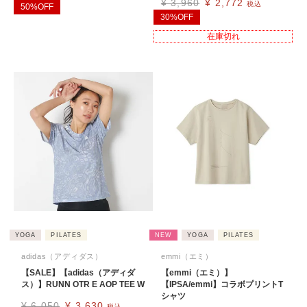
¥
3,960
¥
2,772
税込
50%OFF
30%OFF
在庫切れ
YOGA
PILATES
NEW
YOGA
PILATES
adidas（アディダス）
emmi（エミ）
【SALE】【adidas（アディダ
【emmi（エミ）】
ス）】RUNN OTR E AOP TEE W
【IPSA/emmi】コラボプリントT
シャツ
¥
6,050
¥
3,630
税込