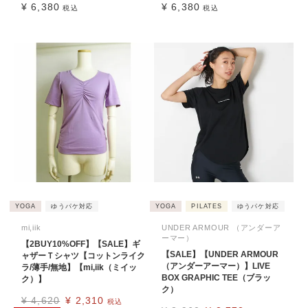
¥
6,380
¥
6,380
税込
税込
YOGA
ゆうパケ対応
YOGA
PILATES
ゆうパケ対応
mi,iik
UNDER ARMOUR （アンダーア
ーマー）
【2BUY10%OFF】【SALE】ギ
【SALE】【UNDER ARMOUR
ャザーＴシャツ【コットンライク
（アンダーアーマー）】LIVE
ラ/薄手/無地】【mi,iik（ミイッ
BOX GRAPHIC TEE（ブラッ
ク）】
ク）
¥
4,620
¥
2,310
税込