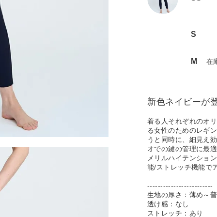
S
M
在
新色ネイビーが
着る人それぞれのオ
る女性のためのレギ
うと同時に、細見え効
オでの鍵の管理に最適
メリルハイテンション
能/ストレッチ機能で
-------------------------
生地の厚さ：薄め～
透け感：なし
ストレッチ：あり