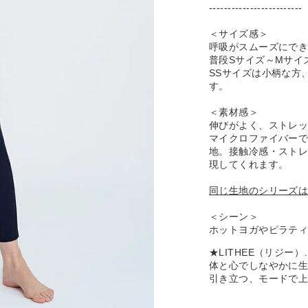
-------------------------
＜サイズ感＞
呼吸がスムーズにで
普段Sサイズ～Mサイ
SSサイズは小柄な方
す。
＜素材感＞
伸びがよく、ストレ
マイクロファイバー
地。接触冷感・ストレ
現してくれます。
同じ生地のシリーズ
＜シーン＞
ホットヨガやピラテ
★LITHEE（リジ
体と心でしなやかに
引き立つ、モードで