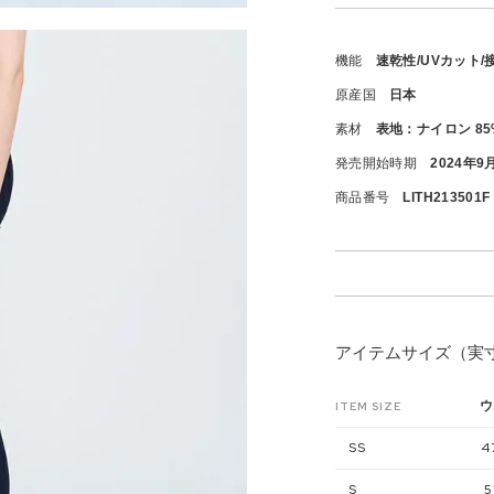
機能
速乾性/UVカット/
原産国
日本
素材
表地：ナイロン 85
発売開始時期
2024年9
商品番号
LITH213501F
アイテムサイズ（実
ウ
ITEM SIZE
SS
4
S
5