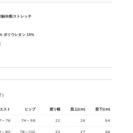
接触冷感/ストレッチ
% ポリウレタン 15%
月
寸）
エスト
ヒップ
渡り幅
股上(cm)
股下(cm)
7～76
74～98
22
26
64
1～80
78～102
23
27
66