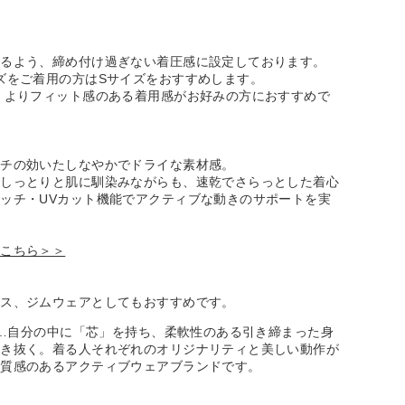
きるよう、締め付け過ぎない着圧感に設定しております。
ズをご着用の方はSサイズをおすすめします。
、よりフィット感のある着用感がお好みの方におすすめで
ッチの効いたしなやかでドライな素材感。
でしっとりと肌に馴染みながらも、速乾でさらっとした着心
ッチ・UVカット機能でアクティブな動きのサポートを実
はこちら＞＞
ィス、ジムウェアとしてもおすすめです。
ー）…自分の中に「芯」を持ち、柔軟性のある引き締まった身
生き抜く。着る人それぞれのオリジナリティと美しい動作が
上質感のあるアクティブウェアブランドです。