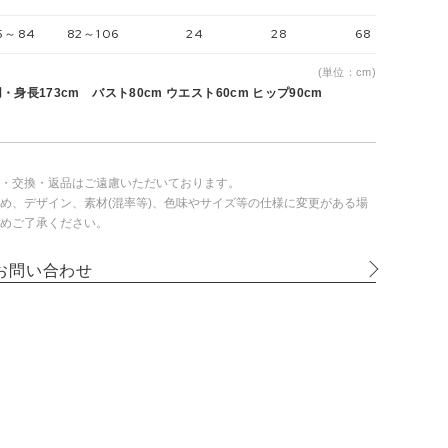
5～84
82～106
24
28
68
(単位：cm)
・身長173cm バスト80cm ウエスト60cm ヒップ90cm
・交換・返品はご遠慮いただいております。
め、デザイン、素材(混率等)、色味やサイズ等の仕様に変更がある場
めご了承ください。
お問い合わせ