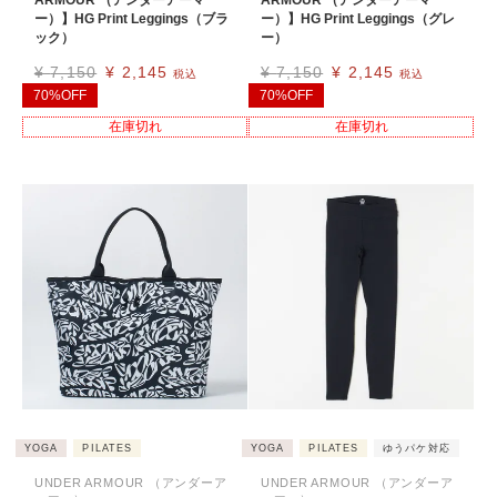
ー）】HG Print Leggings（ブラ
ー）】HG Print Leggings（グレ
ック）
ー）
¥
7,150
¥
2,145
¥
7,150
¥
2,145
税込
税込
70%OFF
70%OFF
在庫切れ
在庫切れ
YOGA
PILATES
YOGA
PILATES
ゆうパケ対応
UNDER ARMOUR （アンダーア
UNDER ARMOUR （アンダーア