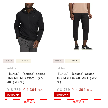
YOGA
PILATES
YOGA
PILATES
adidas
adidas
【SALE】【adidas】adidas
【SALE】【adidas】adidas
TRN M H.RDY WAウーブン
TRN M YOGA 7/8 PANT（メン
JK（メンズ）
ズ）
¥
8,789
¥
4,394
¥
8,789
¥
4,394
税込
税込
50%OFF
50%OFF
在庫切れ
在庫切れ