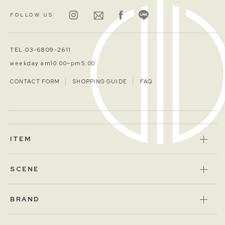
FOLLOW US
TEL 03-6809-2611
weekday am10:00~pm5:00
CONTACT FORM
SHOPPING GUIDE
FAQ
ITEM
SCENE
BRAND