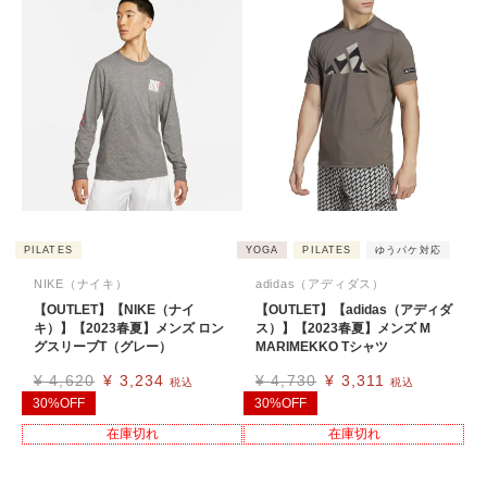
PILATES
YOGA
PILATES
ゆうパケ対応
NIKE（ナイキ）
adidas（アディダス）
【OUTLET】【NIKE（ナイ
【OUTLET】【adidas（アディダ
キ）】【2023春夏】メンズ ロン
ス）】【2023春夏】メンズ M
グスリーブT（グレー）
MARIMEKKO Tシャツ
¥
4,620
¥
3,234
¥
4,730
¥
3,311
税込
税込
30%OFF
30%OFF
在庫切れ
在庫切れ