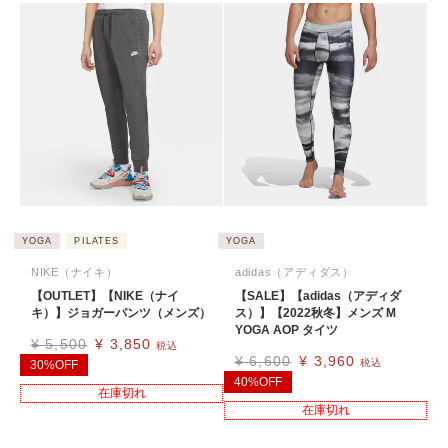
YOGA
PILATES
YOGA
NIKE（ナイキ）
adidas（アディダス）
【OUTLET】【NIKE（ナイ
【SALE】【adidas（アディダ
キ）】ジョガーパンツ（メンズ）
ス）】【2022秋冬】メンズ M
YOGA AOP タイツ
¥
5,500
¥
3,850
税込
¥
6,600
¥
3,960
税込
30%OFF
40%OFF
在庫切れ
在庫切れ