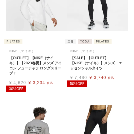
PILATES
定番
YOGA
PILATES
NIKE（ナイキ）
NIKE（ナイキ）
【OUTLET】【NIKE（ナイ
【SALE】【OUTLET】
キ）】【2023春夏】メンズ アイ
【NIKE（ナイキ）】メンズ エ
コン フューチャラ ロングスリー
ッセンシャルタイツ
ブ T
¥
7,480
¥
3,740
税込
¥
4,620
¥
3,234
税込
50%OFF
30%OFF