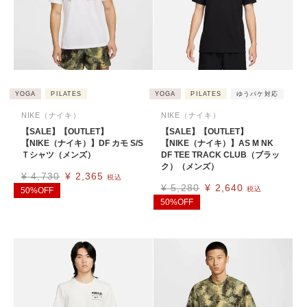
YOGA
PILATES
YOGA
PILATES
ゆうパケ対応
NIKE（ナイキ）
NIKE（ナイキ）
【SALE】【OUTLET】
【SALE】【OUTLET】
【NIKE（ナイキ）】DF カモ S/S
【NIKE（ナイキ）】AS M NK
Ｔシャツ（メンズ）
DF TEE TRACK CLUB（ブラッ
ク）（メンズ）
¥
4,730
¥
2,365
税込
¥
5,280
¥
2,640
税込
50%OFF
50%OFF