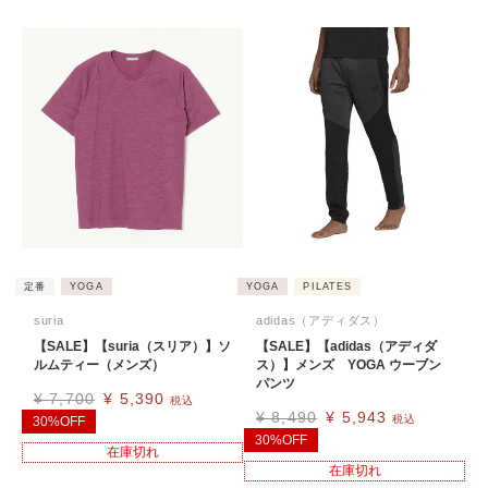
定番
YOGA
YOGA
PILATES
suria
adidas（アディダス）
【SALE】【suria（スリア）】ソ
【SALE】【adidas（アディダ
ルムティー（メンズ）
ス）】メンズ YOGA ウーブン
パンツ
¥
7,700
¥
5,390
税込
¥
8,490
¥
5,943
税込
30%OFF
30%OFF
在庫切れ
在庫切れ