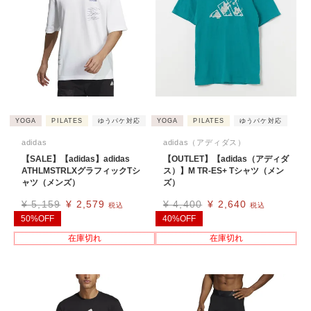
YOGA
PILATES
ゆうパケ対応
YOGA
PILATES
ゆうパケ対応
adidas
adidas（アディダス）
【SALE】【adidas】adidas
【OUTLET】【adidas（アディダ
ATHLMSTRLXグラフィックTシ
ス）】M TR-ES+ Tシャツ（メン
ャツ（メンズ）
ズ）
¥
5,159
¥
2,579
¥
4,400
¥
2,640
税込
税込
50%OFF
40%OFF
在庫切れ
在庫切れ