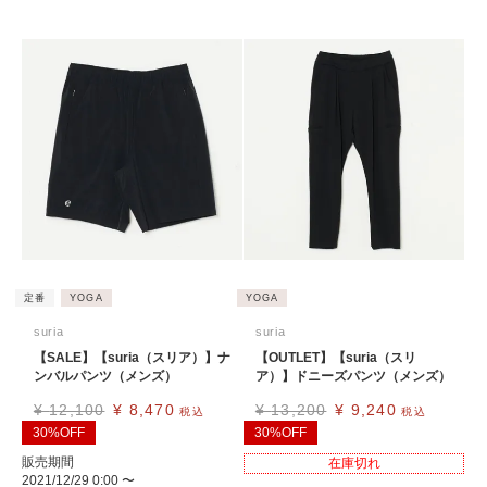
定番
YOGA
YOGA
suria
suria
【SALE】【suria（スリア）】ナ
【OUTLET】【suria（スリ
ンバルパンツ（メンズ）
ア）】ドニーズパンツ（メンズ）
¥
12,100
¥
8,470
¥
13,200
¥
9,240
税込
税込
30%OFF
30%OFF
販売期間
在庫切れ
2021/12/29 0:00
〜