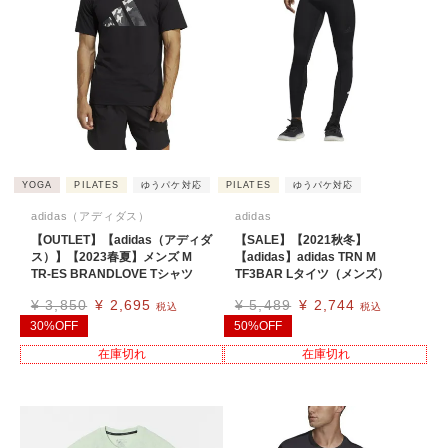
YOGA
PILATES
ゆうパケ対応
PILATES
ゆうパケ対応
adidas（アディダス）
adidas
【OUTLET】【adidas（アディダ
【SALE】【2021秋冬】
ス）】【2023春夏】メンズ M
【adidas】adidas TRN M
TR-ES BRANDLOVE Tシャツ
TF3BAR Lタイツ（メンズ）
¥
3,850
¥
2,695
¥
5,489
¥
2,744
税込
税込
30%OFF
50%OFF
在庫切れ
在庫切れ