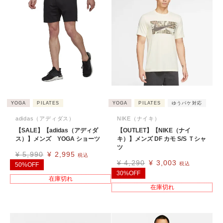
YOGA
PILATES
YOGA
PILATES
ゆうパケ対応
adidas（アディダス）
NIKE（ナイキ）
【SALE】【adidas（アディダ
【OUTLET】【NIKE（ナイ
ス）】メンズ YOGA ショーツ
キ）】メンズ DF カモ S/S Ｔシャ
ツ
¥
5,990
¥
2,995
税込
¥
4,290
¥
3,003
税込
50%OFF
30%OFF
在庫切れ
在庫切れ