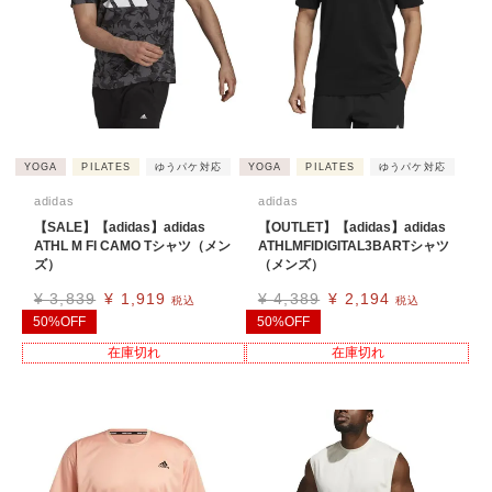
YOGA
PILATES
ゆうパケ対応
YOGA
PILATES
ゆうパケ対応
adidas
adidas
【SALE】【adidas】adidas
【OUTLET】【adidas】adidas
ATHL M FI CAMO Tシャツ（メン
ATHLMFIDIGITAL3BARTシャツ
ズ）
（メンズ）
¥
3,839
¥
1,919
¥
4,389
¥
2,194
税込
税込
50%OFF
50%OFF
在庫切れ
在庫切れ