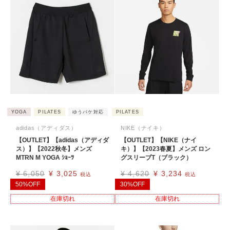
YOGA
PILATES
ゆうパケ対応
PILATES
adidas（アディダス）
NIKE（ナイキ）
【OUTLET】【adidas（アディダ
【OUTLET】【NIKE（ナイ
ス）】【2022秋冬】メンズ
キ）】【2023春夏】メンズ ロン
MTRN M YOGA ｼｮｰﾂ
グスリーブT（ブラック）
¥
6,050
¥
3,025
¥
4,620
¥
3,234
税込
税込
50%OFF
30%OFF
在庫切れ
在庫切れ