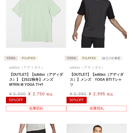
YOGA
PILATES
YOGA
PILATES
ゆうパケ対応
adidas（アディダス）
adidas（アディダス）
【OUTLET】【adidas（アディダ
【OUTLET】【adidas（アディダ
ス）】【2022秋冬】メンズ
ス）】メンズ YOGA BTI Tシャ
MTRN M YOGA Tｼｬﾂ
ツ
¥
5,500
¥
2,750
¥
5,990
¥
2,995
税込
税込
50%OFF
50%OFF
在庫切れ
在庫切れ